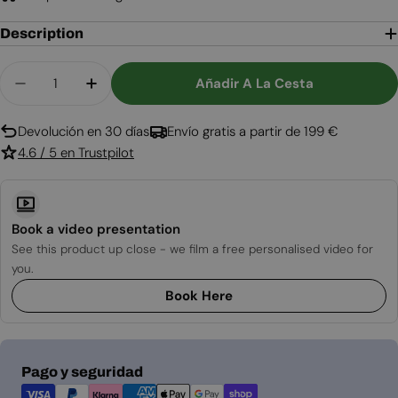
Description
Cantidad
Añadir A La Cesta
Disminuir Cantidad Para Merton Chimenea De Bi
Aumentar Cantidad Para Merton Chime
Devolución en 30 días
Envío gratis a partir de 199 €
4.6 / 5 en Trustpilot
Book a video presentation
See this product up close - we film a free personalised video for
you.
Book Here
Métodos
Pago y seguridad
de