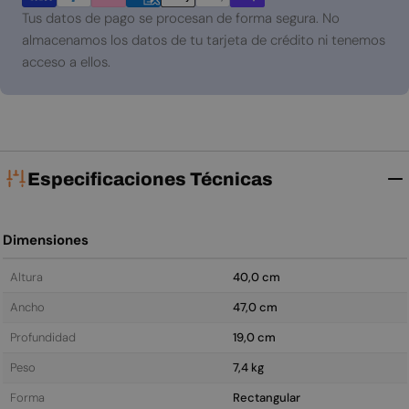
pago
Tus datos de pago se procesan de forma segura. No
almacenamos los datos de tu tarjeta de crédito ni tenemos
acceso a ellos.
Especificaciones Técnicas
Dimensiones
Altura
40,0 cm
Ancho
47,0 cm
Profundidad
19,0 cm
Peso
7,4 kg
Forma
Rectangular