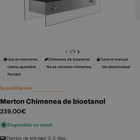
1
/
3
Uso en interiores
Chimenea de bioetanol
Control manual
Llama ajustable
No se necesita chimenea
Sin electricidad
Portátil
ScandiFlames
Merton Chimenea de bioetanol
Precio
239,00€
habitual
Disponible en stock
Tiempo de entrega: 3-5 días