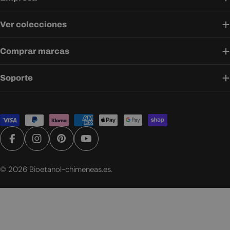
Ver colecciones
Comprar marcas
Soporte
Métodos
de
pago
Facebook
Instagram
Pinterest
YouTube
© 2026
Bioetanol-chimeneas.es
.