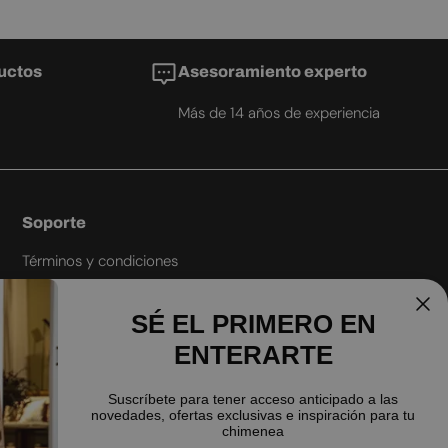
ROMANIAN
RUSSIAN
uctos
Asesoramiento experto
SERBIAN
Más de 14 años de experiencia
SLOVAK
SLOVENIAN
SPANISH
SWEDISH
Soporte
TURKISH
Términos y condiciones
UKRAINIAN
Envío
SÉ EL PRIMERO EN
Mejor precio garantizado
ENTERARTE
Política de reembolso
Política de privacidad
Suscríbete para tener acceso anticipado a las
novedades, ofertas exclusivas e inspiración para tu
Política de envíos
chimenea