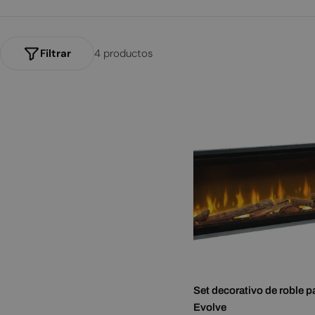
l
a
c
Filtrar
4 productos
i
ó
n
:
Set decorativo de roble pa
Evolve