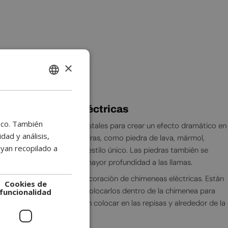
habitual
×
ENGLISH
BULGARIAN
 para chimeneas eléctricas
CROATIAN
fico. También
ción es usar piedras y cristales para crear un efecto dramático en
CATALAN
ad y análisis,
tre diferentes tipos de piedras, como piedra de lava, mármol,
yan recopilado a
 combinarlas para crear un estilo único. Las piedras también se
CZECH
as luces LED para añadir mayor profundidad a las llamas.
DANISH
 opción popular para la decoración de chimeneas eléctricas. Están
Cookies de
DUTCH
ores y tamaños, y puedes colocarlos dentro de la chimenea para
funcionalidad
ESTONIAN
más, los cristales se pueden colocar en las repisas y alrededor de la
r interés visual.
FINNISH