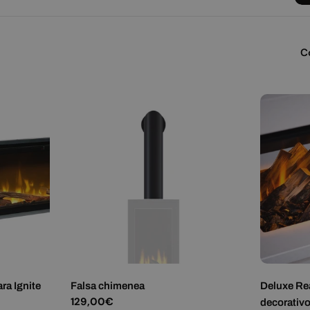
C
ra Ignite
Falsa chimenea
Deluxe Re
Precio
129,00€
decorativo