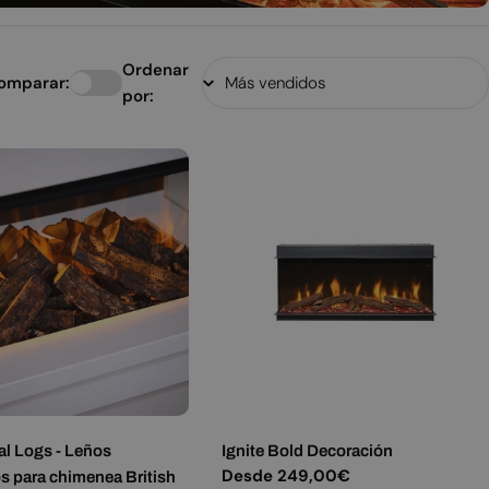
Ordenar
omparar:
por:
al Logs - Leños
Ignite Bold Decoración
Precio
Desde 249,00€
s para chimenea British