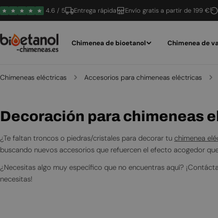
Saltar
4.6 / 5
Entrega rápida
Envío gratis a partir de 199 €
al
contenido
Chimenea de bioetanol
Chimenea de va
Chimeneas eléctricas
Accesorios para chimeneas eléctricas
R
Decoración para chimeneas el
e
¿Te faltan troncos o piedras/cristales para decorar tu
chimenea elé
c
buscando nuevos accesorios que refuercen el efecto acogedor que
o
¿Necesitas algo muy específico que no encuentras aquí? ¡Contáct
necesitas!
p
i