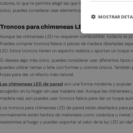
colores, lo que te permite elegir las que mejor se adapten a tu dec
único, puedes considerar usar elementos naturales, como piñas, mu
MOSTRAR DETA
Troncos para chimeneas LED
Aunque las chimeneas LED no requieren combustible, todavía es po
Puedes comprar troncos falsos o piezas de madera diseñadas esp
LED. Estos troncos tienen un aspecto realista y aportan un toque n
Si deseas algo más único, puedes considerar usar diferentes tipos
puedes utilizar ramas o leña con formas y colores únicos. También 
hojas para dar un efecto más natural.
Las chimeneas LED de pared
son una forma moderna y popular 
acogedor en tu hogar sin usar madera real. Aunque las chimeneas L
madera real, aún puedes usar troncos falsos para dar un toque aut
Los troncos para chimeneas LED de pared están diseñados para pa
normalmente están hechos de materiales como cerámica o metal. 
resistentes al fuego y pueden soportar el calor de la luz LED sin dañ