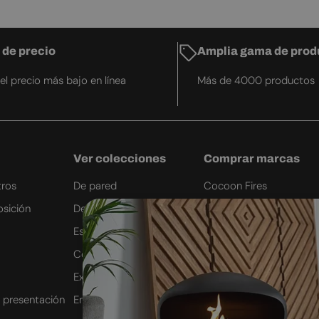
 de precio
Amplia gama de prod
el precio más bajo en línea
Más de 4000 productos
Ver colecciones
Comprar marcas
tros
De pared
Cocoon Fires
osición
De techo
Planika Fires
Estufas de bioetanol
Icon Fires
Control remoto
ScandiFlames
Exteriores
Safretti
 presentación
Empotradas
Nordlys Denmark