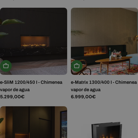
habitual
habitual
Añadir A La Cesta
Añadir A La Cesta
e-SliM 1200/450 I - Chimenea
e-Matrix 1300/400 I - Chimenea
vapor de agua
vapor de agua
Precio
5.299,00€
Precio
6.999,00€
habitual
habitual