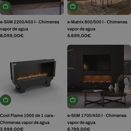
Añadir A La Cesta
Añadir A La Cesta
e-SliM 2200/450 I - Chimenea
e-Matrix 800/500 I - Chimenea
vapor de agua
vapor de agua
Precio
8.099,00€
Precio
5.699,00€
habitual
habitual
Añadir A La Cesta
Añadir A La Cesta
Cool Flame 1000 de 1 cara -
e-SliM 1700/450 I - Chimenea
Chimenea vapor de agua
vapor de agua
Precio
3.999,00€
Precio
6.799,00€