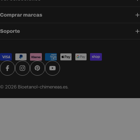
Comprar marcas
Soporte
Métodos
de
pago
Facebook
Instagram
Pinterest
YouTube
© 2026
Bioetanol-chimeneas.es
.