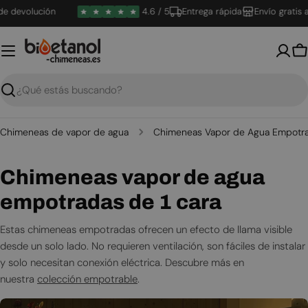
Saltar
devolución
4.6 / 5
Entrega rápida
Envío gratis a p
al
contenido
C
Buscar
Chimeneas de vapor de agua
Chimeneas Vapor de Agua Empotr
R
Chimeneas vapor de agua
e
empotradas de 1 cara
c
Estas chimeneas empotradas ofrecen un efecto de llama visible
desde un solo lado. No requieren ventilación, son fáciles de instalar
o
y solo necesitan conexión eléctrica. Descubre más en
p
nuestra
colección empotrable
.
i