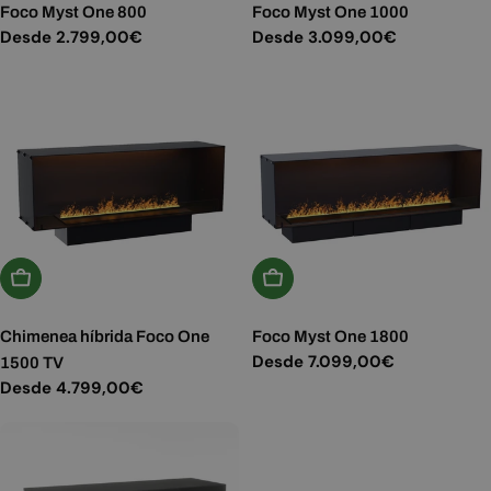
Foco Myst One 800
Foco Myst One 1000
Precio
Desde 2.799,00€
Precio
Desde 3.099,00€
habitual
habitual
Elige Opciones
Elige Opciones
Chimenea híbrida Foco One
Foco Myst One 1800
Precio
Desde 7.099,00€
1500 TV
habitual
Precio
Desde 4.799,00€
habitual