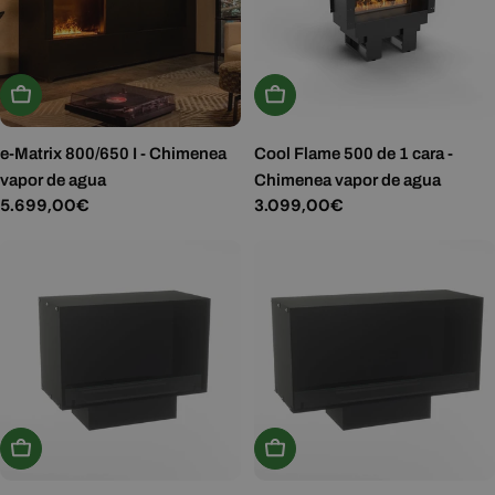
Añadir A La Cesta
Añadir A La Cesta
e-Matrix 800/650 I - Chimenea
Cool Flame 500 de 1 cara -
vapor de agua
Chimenea vapor de agua
Precio
5.699,00€
Precio
3.099,00€
habitual
habitual
Elige Opciones
Elige Opciones