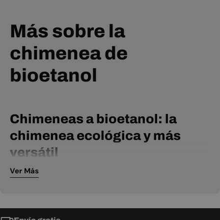
Más sobre la
chimenea de
bioetanol
Chimeneas a bioetanol: la
chimenea ecológica y más
versátil
Ver Más
Las chimeneas a bioetanol son la solución versátil y
ecológica idónea para calentar practicamente cualquier
espacio. Alimentadas por bioetanol, estas chimeneas pueden
instalarse fácilmente sin necesidad de conductos de