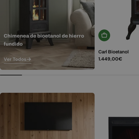
Añadir A La Ces
Chimenea de bioetanol de hierro
fundido
Carl Bioetanol
Precio
1.449,00€
Ver Todos
habitual