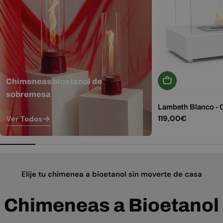
Añadir A La Ces
Chimeneas bioetanol de
sobremesa
Lambeth Blanco -
Precio
119,00€
Ver Todos
habitual
Elije tu chimenea a bioetanol sin moverte de casa
Chimeneas a Bioetanol