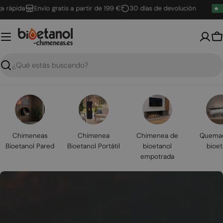
Saltar
pida
Envío gratis a partir de 199 €
30 días de devolución
al
contenido
C
Buscar
Chimeneas
Chimenea
Chimenea de
Quemad
Bioetanol Pared
Bioetanol Portátil
bioetanol
bioet
empotrada