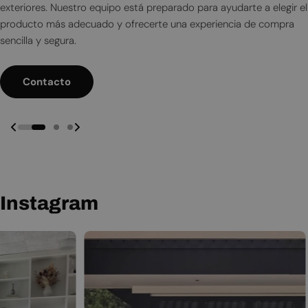
entrega.
exteriores. Nuestro equipo está preparado para ayudarte a elegir el
exteriores. Nuestro equipo está preparado para ayudarte a elegir el
Reserva Una Presentación En Línea
Reserva Una Presentación En Línea
producto más adecuado y ofrecerte una experiencia de compra
producto más adecuado y ofrecerte una experiencia de compra
sencilla y segura.
sencilla y segura.
Leer Más
Contacto
Contacto
Instagram