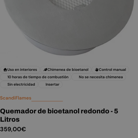
Abrir medios 0 en modal
Uso en interiores
Chimenea de bioetanol
Control manual
10 horas de tiempo de combustión
No se necesita chimenea
Sin electricidad
Insertar
ScandiFlames
Quemador de bioetanol redondo - 5
Litros
Precio
359,00€
habitual