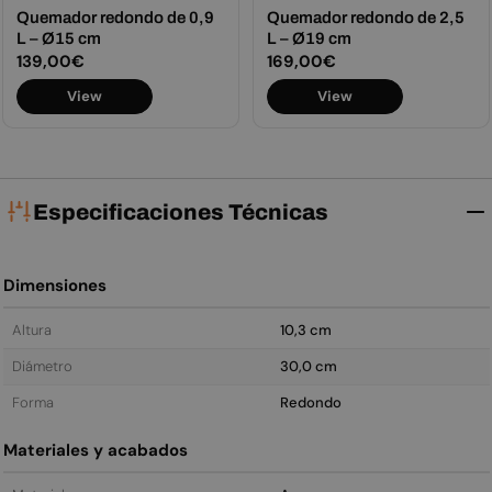
Quemador redondo de 0,9
Quemador redondo de 2,5
L – Ø15 cm
L – Ø19 cm
Precio
139,00€
Precio
169,00€
habitual
habitual
View
View
Especificaciones Técnicas
Dimensiones
Altura
10,3 cm
Diámetro
30,0 cm
Forma
Redondo
Materiales y acabados