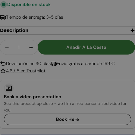
Disponible en stock
Tiempo de entrega: 3-5 días
Description
Cantidad
Añadir A La Cesta
Disminuir Cantidad Para Quemador De Bioetanol 
Aumentar Cantidad Para Quemador De B
Devolución en 30 días
Envío gratis a partir de 199 €
4.6 / 5 en Trustpilot
Book a video presentation
See this product up close - we film a free personalised video for
you.
Book Here