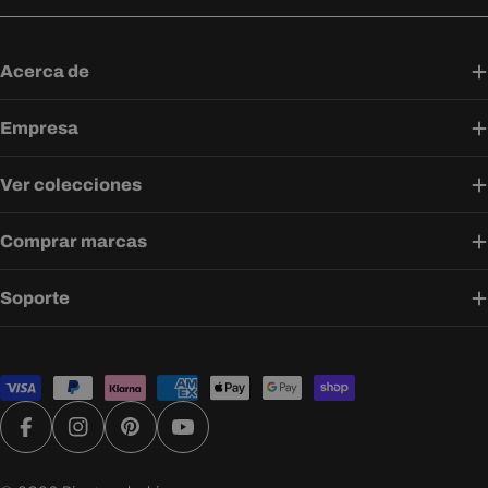
Acerca de
Empresa
Ver colecciones
Comprar marcas
Soporte
Métodos
de
pago
Facebook
Instagram
Pinterest
YouTube