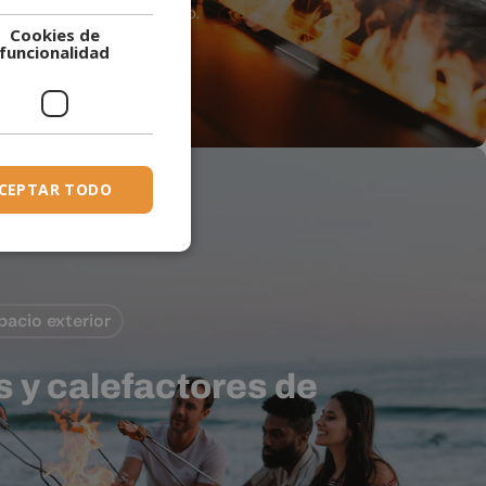
eguridad y facilidad de uso.
Cookies de
DUTCH
funcionalidad
ESTONIAN
or De Agua
FINNISH
FRENCH
GERMAN
CEPTAR TODO
GREEK
HUNGARIAN
IRISH
spacio exterior
ICELANDIC
ITALIAN
 y calefactores de
LATVIAN
LITHUANIAN
MALTESE