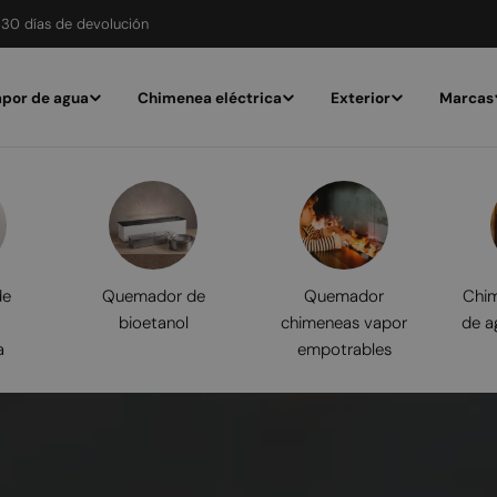
30 días de devolución
por de agua
Chimenea eléctrica
Exterior
Marcas
de
Quemador de
Quemador
Chim
bioetanol
chimeneas vapor
de a
a
empotrables