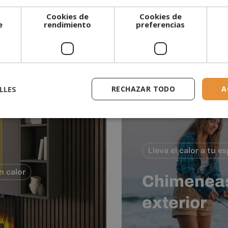
impresionante con total s
Cookies de
Cookies de
e
rendimiento
preferencias
Chimeneas De Vap
LLES
RECHAZAR TODO
A
Lleva el calor a tu e
n calor
Chimeneas
exterior