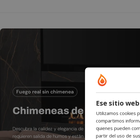
Fuego real sin chimenea
Ese sitio web
Chimeneas de bioetanol
Utilizamos cookies p
compartimos informac
quienes pueden comb
Descubra la calidez y elegancia de las chimeneas de bioetano
partir del uso de sus
requieren salida de humos y están diseñadas para espacios