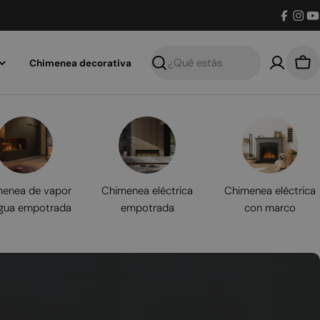
Facebo
Inst
Y
Chimenea decorativa
Buscar
Car
enea de vapor
Chimenea eléctrica
Chimenea eléctrica
gua empotrada
empotrada
con marco