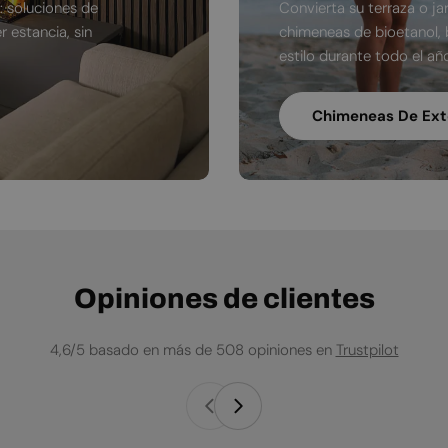
: soluciones de
Convierta su terraza o j
 estancia, sin
chimeneas de bioetanol, 
estilo durante todo el añ
Chimeneas De Ext
Opiniones de clientes
4,6/5 basado en más de 508 opiniones en
Trustpilot