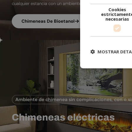
cualquier estancia con un ambiente sostenible.
Cookies
estrictament
necesarias
Chimeneas De Bioetanol
MOSTRAR DETA
Ambiente de chimenea sin complicaciones, con o si
Chimeneas eléctricas