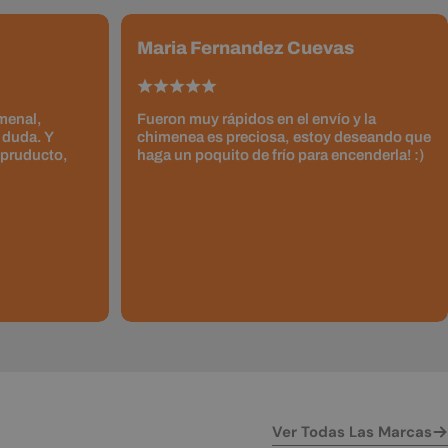
Maria Fernandez Cuevas
omenal,
Fueron muy rápidos en el envío y la
 duda. Y
chimenea es preciosa, estoy deseando que
 pruducto,
haga un poquito de frío para encenderla! :)
Ver Todas Las Marcas