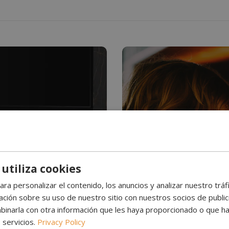
¿Alguna vez has vist
 utiliza cookies
Chimenea 
ara personalizar el contenido, los anuncios y analizar nuestro trá
ión sobre su uso de nuestro sitio con nuestros socios de publicid
inarla con otra información que les haya proporcionado o que ha
l. Funcionan sin humo, no
Las chimeneas de vapor de
 servicios.
Privacy Policy
 modernos. Transforma
emisiones. Son perfectas 