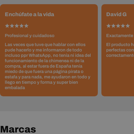
Enchúfate a la vida
David G
Profesional y cuidadoso
Exactamente 
Las veces que tuve que hablar con ellos
El producto h
pude hacerlo y me informaron de todo
perfectas con
incluso ppr WhatsApp, no tenía ni idea del
correctament
funcionamiento de la chimenea ni de la
compra, al estar fuera de España tenía
miedo de que fuera una página pirata o
estafa y para nada, me ayudaron en todo y
llego en tiempo y forma y super bien
embalada
Marcas