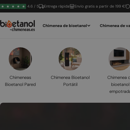
Saltar
4.6 / 5
Entrega rápida
Envío gratis a partir de 199 €
al
contenido
Chimenea de bioetanol
Chimenea de va
Chimeneas
Chimenea Bioetanol
Chimenea 
Bioetanol Pared
Portátil
bioetanol
empotrad