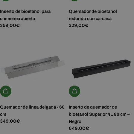
Inserto de bioetanol para
Quemador de bioetanol
chimenea abierta
redondo con carcasa
Precio
359,00€
Precio
329,00€
habitual
habitual
Añadir A La Cesta
Añadir A La Cesta
Quemador de linea delgada - 60
Inserto de quemador de
cm
bioetanol Superior 4L 80 cm –
Precio
349,00€
Negro
habitual
Precio
649,00€