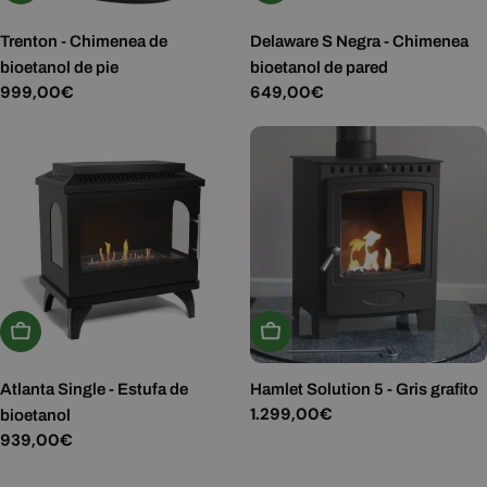
Trenton - Chimenea de
Delaware S Negra - Chimenea
bioetanol de pie
bioetanol de pared
Precio
999,00€
Precio
649,00€
habitual
habitual
Añadir A La Cesta
Añadir A La Cesta
Atlanta Single - Estufa de
Hamlet Solution 5 - Gris grafito
Precio
1.299,00€
bioetanol
habitual
Precio
939,00€
habitual