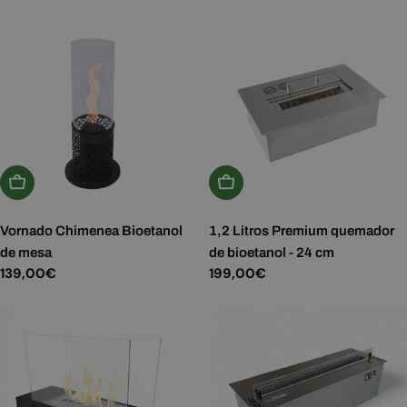
habitual
Añadir A La Cesta
Añadir A La Cesta
Vornado Chimenea Bioetanol
1,2 Litros Premium quemador
de mesa
de bioetanol - 24 cm
Precio
139,00€
Precio
199,00€
habitual
habitual