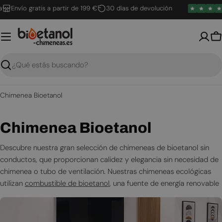
Saltar
nvío gratis a partir de 199 €
30 días de devolución
al
contenido
C
Buscar
Chimenea Bioetanol
R
Chimenea Bioetanol
e
Descubre nuestra gran selección de chimeneas de bioetanol sin
conductos, que proporcionan calidez y elegancia sin necesidad de
c
chimenea o tubo de ventilación. Nuestras chimeneas ecológicas
o
utilizan
combustible de bioetanol
, una fuente de energía renovable
que genera llamas reales sin humo, ceniza ni hollín.
p
Elige entre varios estilos, incluyendo
i