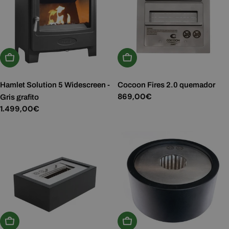
Añadir A La Cesta
Añadir A La Cesta
Hamlet Solution 5 Widescreen -
Cocoon Fires 2.0 quemador
Precio
869,00€
Gris grafito
habitual
Precio
1.499,00€
habitual
Añadir A La Cesta
Añadir A La Cesta