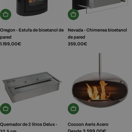
Añadir A La Cesta
Añadir A La Cesta
Oregon - Estufa de bioetanol de
Nevada - Chimenea bioetanol
pared
de pared
Precio
1.199,00€
Precio
359,00€
habitual
habitual
Añadir A La Cesta
Elige Opciones
Quemador de 2 litros Delux -
Cocoon Aeris Acero
Precio
Desde 3.599,00€
32,5 cm