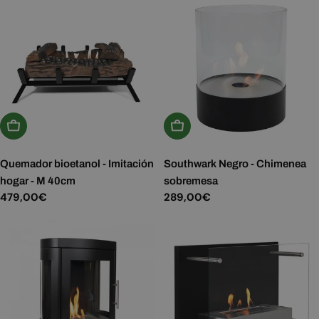
Añadir A La Cesta
Añadir A La Cesta
Quemador bioetanol - Imitación
Southwark Negro - Chimenea
hogar - M 40cm
sobremesa
Precio
479,00€
Precio
289,00€
habitual
habitual