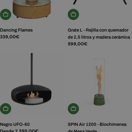
Añadir A La Cesta
Añadir A La Cesta
Dancing Flames
Grate L - Rejilla con quemador
Precio
339,00€
de 2,5 litros y madera cerámica
habitual
Precio
599,00€
habitual
Elige Opciones
Añadir A La Cesta
Negro UFO-60
SPIN Air 1200 - Biochimenea
Precio
Desde 2.399,00€
de Mesa Verde