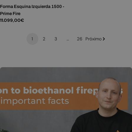
Forma Esquina Izquierda 1500 -
Prime Fire
Precio
11.099,00€
habitual
1
2
3
…
26
Próximo