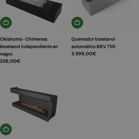
Añadir A La Cesta
Añadir A La Cesta
Oklahoma - Chimenea
Quemador bioetanol
bioetanol independiente en
automático BEV 700
Precio
3.599,00€
negro
habitual
Precio
259,00€
habitual
Añadir A La Cesta