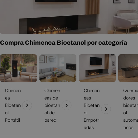
modelos
independientes
,
montados en la pared
y
empotrados
,
l
para adaptarse a cualquier espacio. Encuentra la chimenea de
bioetanol ideal que complemente tu interior y disfruta de la
a
combinación perfecta de diseño moderno y calefacción sostenible.
c
i
Compra Chimenea Bioetanol por categoría
ó
n
:
Chimen
Chimen
Chimen
Quem
ea
eas de
eas
dores
Bioetan
bioetan
Bioetan
bioeta
ol
ol de
ol
ol
Portátil
pared
Empotr
autom
adas
ticos