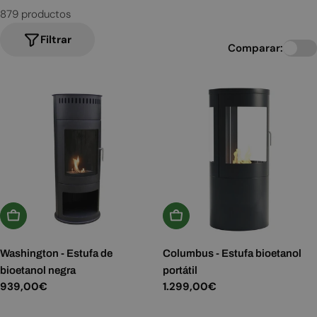
879 productos
Filtrar
Comparar:
Añadir A La Cesta
Añadir A La Cesta
Washington - Estufa de
Columbus - Estufa bioetanol
bioetanol negra
portátil
Precio
939,00€
Precio
1.299,00€
habitual
habitual