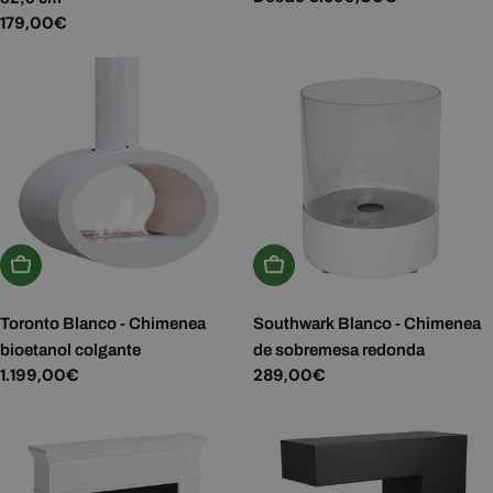
habitual
Precio
179,00€
habitual
Elige Opciones
Añadir A La Cesta
Toronto Blanco - Chimenea
Southwark Blanco - Chimenea
bioetanol colgante
de sobremesa redonda
Precio
1.199,00€
Precio
289,00€
habitual
habitual