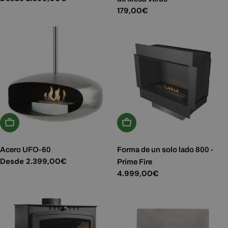
habitual
Precio
179,00€
habitual
Elige Opciones
Añadir A La Cesta
Acero UFO-60
Forma de un solo lado 800 -
Precio
Desde 2.399,00€
Prime Fire
habitual
Precio
4.999,00€
habitual