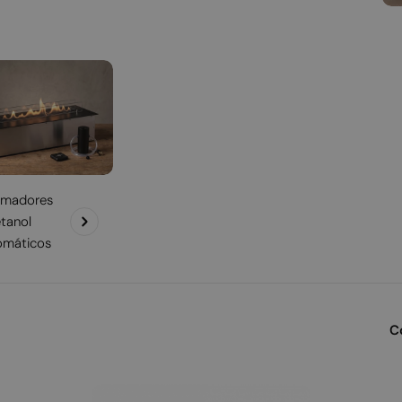
madores
tanol
omáticos
C