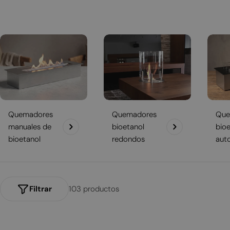
l
a
c
i
ó
n
:
Quemadores
Quemadores
Que
manuales de
bioetanol
bioe
bioetanol
redondos
aut
Filtrar
103 productos