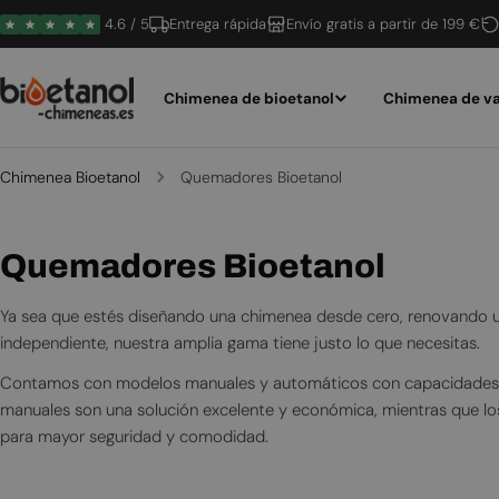
Saltar
4.6 / 5
Entrega rápida
Envío gratis a partir de 199 €
al
contenido
Chimenea de bioetanol
Chimenea de va
Chimenea Bioetanol
Quemadores Bioetanol
R
Quemadores Bioetanol
e
Ya sea que estés diseñando una chimenea desde cero, renovando 
c
independiente, nuestra amplia gama tiene justo lo que necesitas.
o
Contamos con modelos manuales y automáticos con capacidades q
manuales son una solución excelente y económica, mientras que l
p
para mayor seguridad y comodidad.
i
Todos nuestros productos están fabricados con materiales de alta c