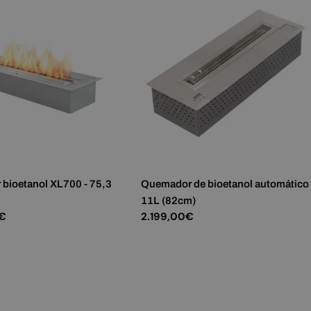
bioetanol XL700 - 75,3
Quemador de bioetanol automático
11L (82cm)
0€
Precio
2.199,00€
habitual