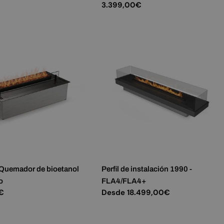
Precio
3.399,00€
NORWEGIAN
habitual
POLISH
PORTUGUESE
ROMANIAN
RUSSIAN
SERBIAN
SLOVAK
SLOVENIAN
SPANISH
SWEDISH
 Quemador de bioetanol
Perfil de instalación 1990 -
o
FLA4/FLA4+
TURKISH
€
Precio
Desde 18.499,00€
UKRAINIAN
habitual