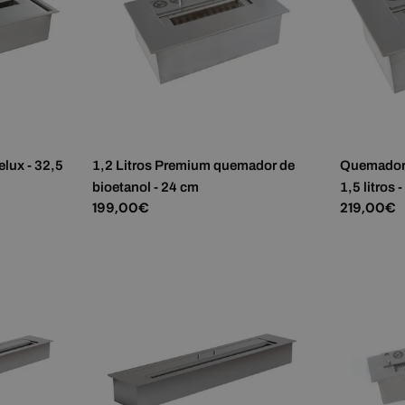
elux - 32,5
1,2 Litros Premium quemador de
Quemador 
bioetanol - 24 cm
1,5 litros 
Precio
199,00€
Precio
219,00€
habitual
habitual