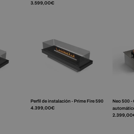
habitual
Precio
3.599,00€
habitual
Perfil de instalación - Prime Fire 590
Neo 500 -
Precio
4.399,00€
automátic
habitual
Precio
2.399,00
habitual