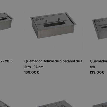
x - 28,5
Quemador Deluxe de bioetanol de 1
Quemador d
litro - 24 cm
cm
Precio
169,00€
Precio
139,00€
habitual
habitual