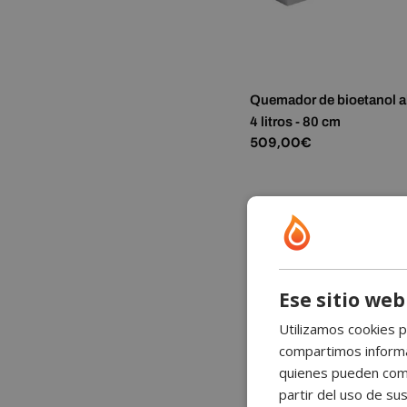
Quemador de bioetanol a
4 litros - 80 cm
Precio
509,00€
habitual
Ese sitio web
Utilizamos cookies p
compartimos informac
quienes pueden comb
partir del uso de sus