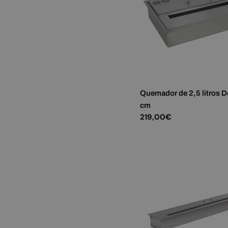
Quemador de 2,5 litros D
cm
Precio
219,00€
habitual