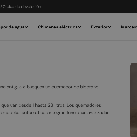
30 días de devolución
por de agua
Chimenea eléctrica
Exterior
Marcas
una antigua o busques un quemador de bioetanol
ue van desde 1 hasta 23 litros. Los quemadores
os modelos automáticos integran funciones avanzadas
alidad, garantizando resistencia y durabilidad.