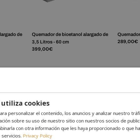
largado de
Quemador de bioetanol alargado de
Quemador 
Precio
289,00€
3,5 Litros - 60 cm
habitual
Precio
399,00€
habitual
 utiliza cookies
ara personalizar el contenido, los anuncios y analizar nuestro trá
ión sobre su uso de nuestro sitio con nuestros socios de publicid
inarla con otra información que les haya proporcionado o que ha
 servicios.
Privacy Policy