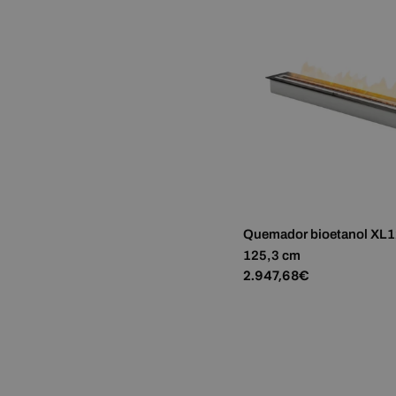
Quemador bioetanol XL1
125,3 cm
Precio
2.947,68€
habitual