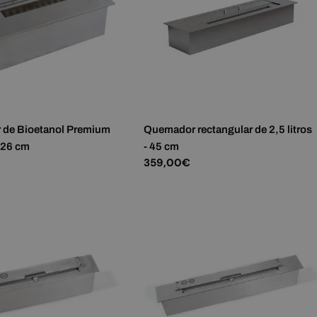
de Bioetanol Premium
Quemador rectangular de 2,5 litros
- 26 cm
- 45 cm
Precio
359,00€
habitual