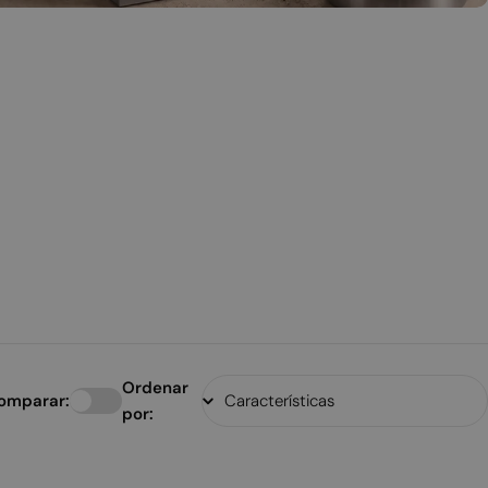
Ordenar
omparar:
por: