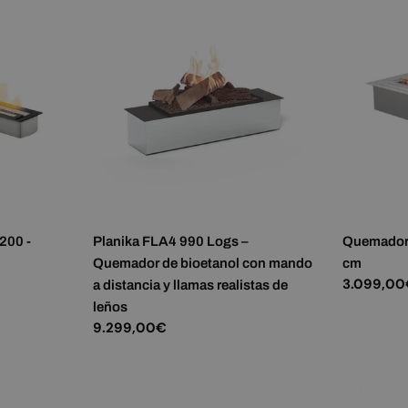
200 -
Planika FLA4 990 Logs –
Quemador 
Quemador de bioetanol con mando
cm
Precio
3.099,0
a distancia y llamas realistas de
habitual
leños
Precio
9.299,00€
habitual