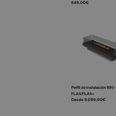
Precio
649,00€
habitual
Perfil de instalación 990 -
FLA4/FLA4+
Precio
Desde 9.099,00€
habitual