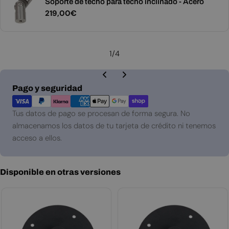
Soporte de techo para techo inclinado - Acero
Precio
219,00€
habitual
1
/
4
Métodos
Pago y seguridad
de
pago
Tus datos de pago se procesan de forma segura. No
almacenamos los datos de tu tarjeta de crédito ni tenemos
acceso a ellos.
Disponible en otras versiones