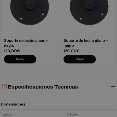
Soporte de techo plano –
Soporte de techo plano –
negro
negro
Precio
129,00€
Precio
129,00€
habitual
habitual
View
View
Especificaciones Técnicas
Dimensiones
Altura
2,5 cm