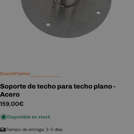
Abrir medios 0 en modal
ScandiFlames
Soporte de techo para techo plano -
Acero
Precio
159,00€
habitual
Disponible en stock
Tiempo de entrega: 3-5 días