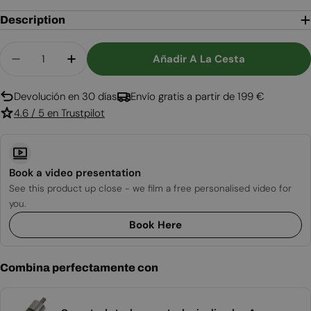
Description
Cantidad
Añadir A La Cesta
Disminuir Cantidad Para Soporte De Techo Para 
Aumentar Cantidad Para Soporte De Te
Devolución en 30 días
Envío gratis a partir de 199 €
4.6 / 5 en Trustpilot
Book a video presentation
See this product up close - we film a free personalised video for
you.
Book Here
Combina perfectamente con