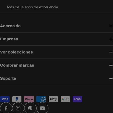
Más de 14 años de experiencia
Acerca de
Empresa
Ver colecciones
Comprar marcas
Soporte
Métodos
de
pago
Facebook
Instagram
Pinterest
YouTube