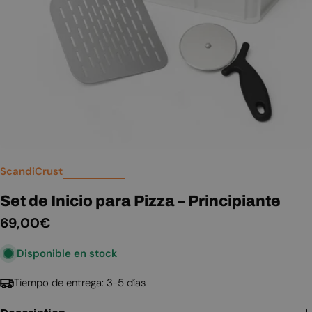
Abrir medios 0 en modal
ScandiCrust
Set de Inicio para Pizza – Principiante
Precio
69,00€
habitual
Disponible en stock
Tiempo de entrega: 3-5 días