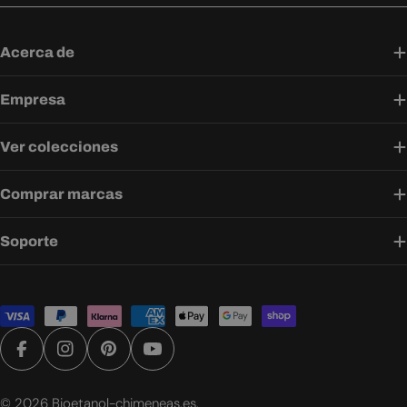
Acerca de
Empresa
Ver colecciones
Comprar marcas
Soporte
Métodos
de
pago
Facebook
Instagram
Pinterest
YouTube
© 2026
Bioetanol-chimeneas.es
.