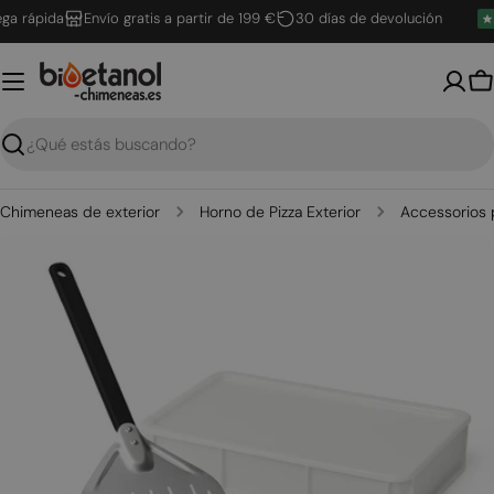
Saltar
 rápida
Envío gratis a partir de 199 €
30 días de devolución
al
contenido
C
Buscar
Chimeneas de exterior
Horno de Pizza Exterior
Accessorios 