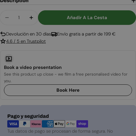
Description
Cantidad
Añadir A La Cesta
Disminuir Cantidad Para Set De Inicio Para Pizza 
Aumentar Cantidad Para Set De Inicio P
Devolución en 30 días
Envío gratis a partir de 199 €
4.6 / 5 en Trustpilot
Book a video presentation
See this product up close - we film a free personalised video for
you.
Book Here
Métodos
Pago y seguridad
de
pago
Tus datos de pago se procesan de forma segura. No