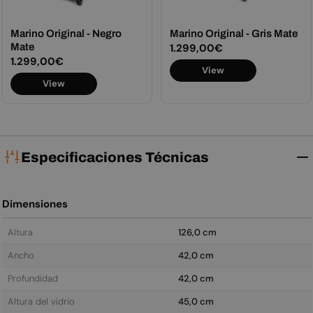
Marino Original - Negro
Marino Original - Gris Mate
Mate
Precio
1.299,00€
Precio
1.299,00€
habitual
View
habitual
View
Especificaciones Técnicas
Dimensiones
Altura
126,0 cm
Ancho
42,0 cm
Profundidad
42,0 cm
Altura del vidrio
45,0 cm