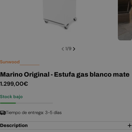
1
/
9
Sunwood
Marino Original - Estufa gas blanco mate
Precio
1.299,00€
habitual
Stock bajo
Tiempo de entrega: 3-5 días
Description