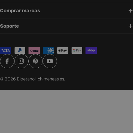
Comprar marcas
Soporte
Métodos
de
pago
Facebook
Instagram
Pinterest
YouTube
© 2026
Bioetanol-chimeneas.es
.