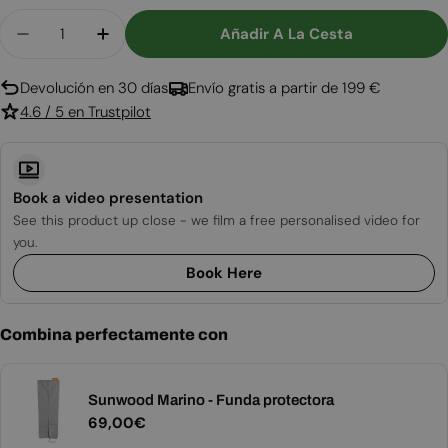
Cantidad
Añadir A La Cesta
Disminuir Cantidad Para Marino Original - Estuf
Aumentar Cantidad Para Marino Origina
Devolución en 30 días
Envío gratis a partir de 199 €
4.6 / 5 en Trustpilot
Book a video presentation
See this product up close - we film a free personalised video for
you.
Book Here
Combina perfectamente con
Sunwood Marino - Funda protectora
Precio
69,00€
habitual