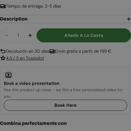
Tiempo de entrega: 3-5 días
Description
Cantidad
Añadir A La Cesta
Disminuir Cantidad Para Inserto De Bioetanol P
Aumentar Cantidad Para Inserto De Bi
Devolución en 30 días
Envío gratis a partir de 199 €
4.6 / 5 en Trustpilot
Book a video presentation
See this product up close - we film a free personalised video for
you.
Book Here
Combina perfectamente con