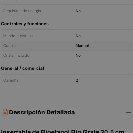
Requisitos de energía
No
Controles y funciones
Mando a distancia
No
Control
Manual
Cristal incluido
No
General / comercial
Garantía
2
Descripción Detallada
Insertable de Bioetanol Bio Grate 30,5 cm