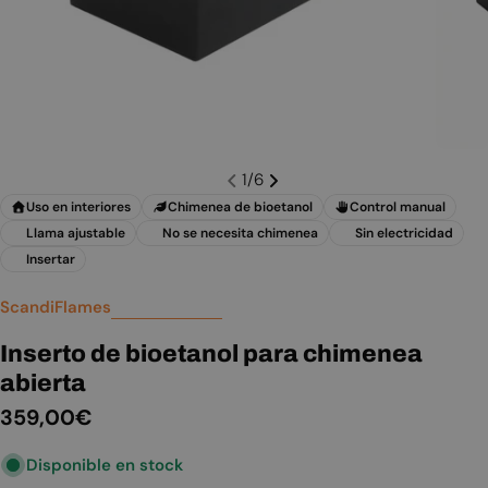
1
/
6
Uso en interiores
Chimenea de bioetanol
Control manual
Llama ajustable
No se necesita chimenea
Sin electricidad
Insertar
ScandiFlames
Inserto de bioetanol para chimenea
abierta
Precio
359,00€
habitual
Disponible en stock