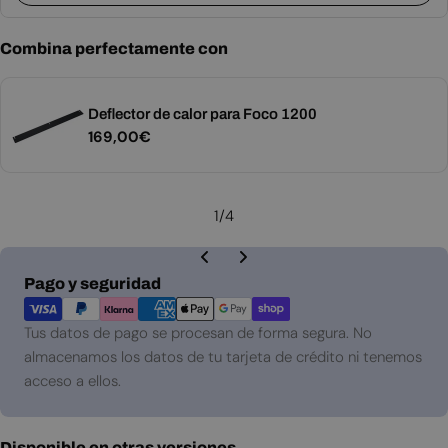
Combina perfectamente con
Deflector de calor para Foco 1200
Precio
169,00€
habitual
1
/
4
Métodos
Pago y seguridad
de
pago
Tus datos de pago se procesan de forma segura. No
almacenamos los datos de tu tarjeta de crédito ni tenemos
acceso a ellos.
Disponible en otras versiones