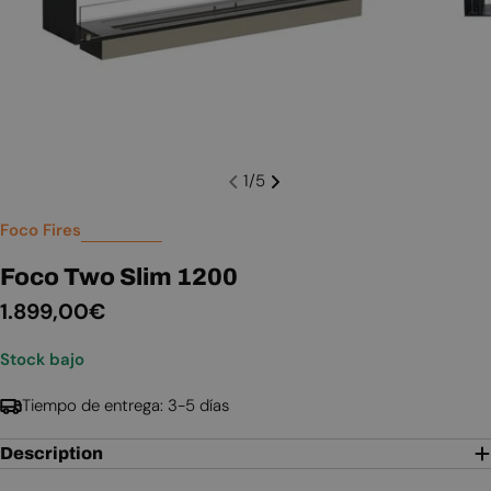
1
/
5
Foco Fires
Foco Two Slim 1200
Precio
1.899,00€
habitual
Stock bajo
Tiempo de entrega: 3-5 días
Description