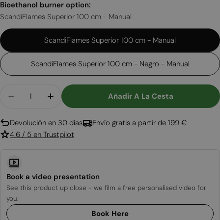
Bioethanol burner option:
ScandiFlames Superior 100 cm - Manual
ScandiFlames Superior 100 cm - Manual
ScandiFlames Superior 100 cm - Negro - Manual
Cantidad
Añadir A La Cesta
Disminuir Cantidad Para Foco Two Slim 1200
Aumentar Cantidad Para Foco Two Slim
Devolución en 30 días
Envío gratis a partir de 199 €
4.6 / 5 en Trustpilot
Book a video presentation
See this product up close - we film a free personalised video for
you.
Book Here