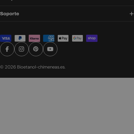
Soporte
Métodos
de
pago
Facebook
Instagram
Pinterest
YouTube
© 2026
Bioetanol-chimeneas.es
.