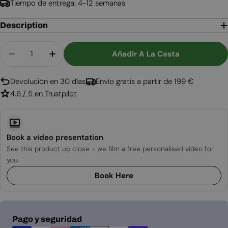
Tiempo de entrega: 4-12 semanas
Description
Cantidad
Añadir A La Cesta
Disminuir Cantidad Para Topeka Chimenea De Bi
Aumentar Cantidad Para Topeka Chime
Devolución en 30 días
Envío gratis a partir de 199 €
4.6 / 5 en Trustpilot
Book a video presentation
See this product up close - we film a free personalised video for
you.
Book Here
Métodos
Pago y seguridad