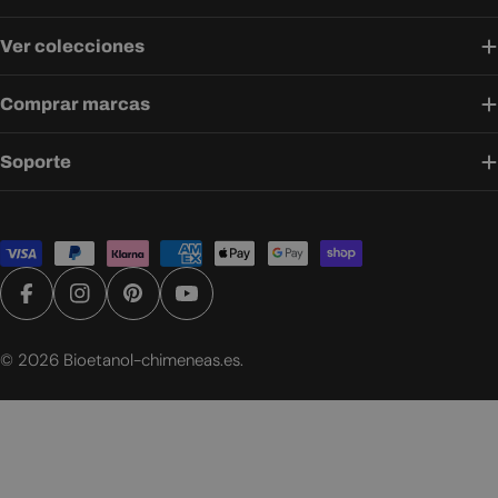
Ver colecciones
Comprar marcas
Soporte
Métodos
de
pago
Facebook
Instagram
Pinterest
YouTube
© 2026
Bioetanol-chimeneas.es
.