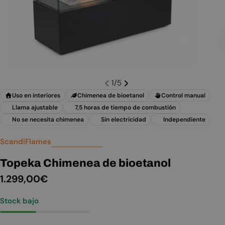
1
/
5
Uso en interiores
Chimenea de bioetanol
Control manual
Llama ajustable
7,5 horas de tiempo de combustión
No se necesita chimenea
Sin electricidad
Independiente
ScandiFlames
Topeka Chimenea de bioetanol
Precio
1.299,00€
habitual
Stock bajo