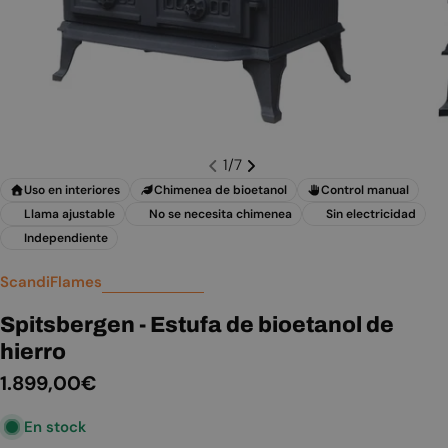
1
/
7
Uso en interiores
Chimenea de bioetanol
Control manual
Llama ajustable
No se necesita chimenea
Sin electricidad
Independiente
ScandiFlames
Spitsbergen - Estufa de bioetanol de
hierro
Precio
1.899,00€
habitual
En stock