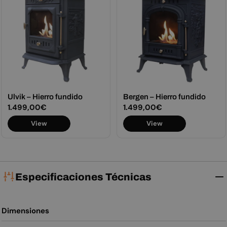
Ulvik – Hierro fundido
Bergen – Hierro fundido
Precio
1.499,00€
Precio
1.499,00€
habitual
habitual
View
View
Especificaciones Técnicas
Dimensiones