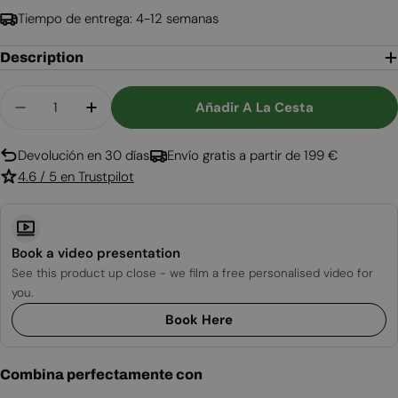
Tiempo de entrega: 4-12 semanas
Description
Cantidad
Añadir A La Cesta
Disminuir Cantidad Para Spitsbergen - Estufa De
Aumentar Cantidad Para Spitsbergen - 
Devolución en 30 días
Envío gratis a partir de 199 €
4.6 / 5 en Trustpilot
Book a video presentation
See this product up close - we film a free personalised video for
you.
Book Here
Combina perfectamente con