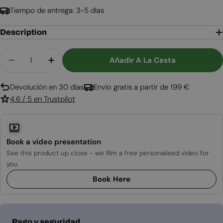
Tiempo de entrega: 3-5 días
Description
Cantidad
Añadir A La Cesta
Disminuir Cantidad Para Southwark - Chimenea
Aumentar Cantidad Para Southwark - 
Devolución en 30 días
Envío gratis a partir de 199 €
4.6 / 5 en Trustpilot
Book a video presentation
See this product up close - we film a free personalised video for
you.
Book Here
Métodos
Pago y seguridad