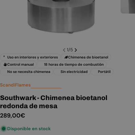
1
/
5
Uso en interiores y exteriores
Chimenea de bioetanol
Control manual
18 horas de tiempo de combustión
No se necesita chimenea
Sin electricidad
Portátil
ScandiFlames
Southwark - Chimenea bioetanol
redonda de mesa
Precio
289,00€
habitual
Disponible en stock