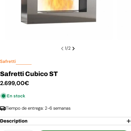
1
/
2
Safretti
Safretti Cubico ST
Precio
2.699,00€
habitual
En stock
Tiempo de entrega: 2-6 semanas
Description