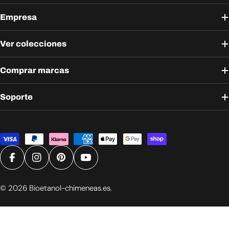
Empresa
Ver colecciones
Comprar marcas
Soporte
Métodos
de
pago
Facebook
Instagram
Pinterest
YouTube
© 2026
Bioetanol-chimeneas.es
.