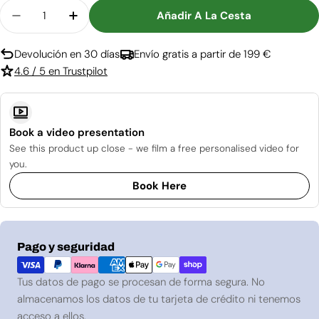
Cantidad
Añadir A La Cesta
Disminuir Cantidad Para Safretti Cubico ST
Aumentar Cantidad Para Safretti Cubic
Devolución en 30 días
Envío gratis a partir de 199 €
4.6 / 5 en Trustpilot
Book a video presentation
See this product up close - we film a free personalised video for
you.
Book Here
Métodos
Pago y seguridad
de
pago
Tus datos de pago se procesan de forma segura. No
almacenamos los datos de tu tarjeta de crédito ni tenemos
acceso a ellos.