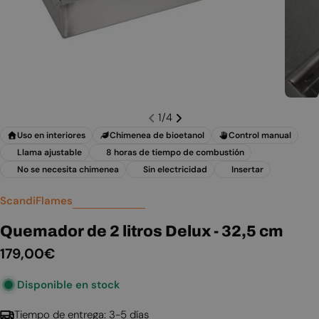
1
/
4
Uso en interiores
Chimenea de bioetanol
Control manual
Llama ajustable
8 horas de tiempo de combustión
No se necesita chimenea
Sin electricidad
Insertar
ScandiFlames
Quemador de 2 litros Delux - 32,5 cm
Precio
179,00€
habitual
Disponible en stock
Tiempo de entrega: 3-5 días