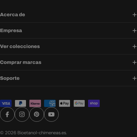
Acerca de
Empresa
Ver colecciones
Comprar marcas
Soporte
Métodos
de
pago
Facebook
Instagram
Pinterest
YouTube
© 2026
Bioetanol-chimeneas.es
.