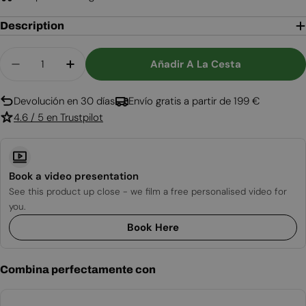
Description
Cantidad
Añadir A La Cesta
Disminuir Cantidad Para Quemador De 2 Litros D
Aumentar Cantidad Para Quemador De 2
Devolución en 30 días
Envío gratis a partir de 199 €
4.6 / 5 en Trustpilot
Book a video presentation
See this product up close - we film a free personalised video for
you.
Book Here
Combina perfectamente con