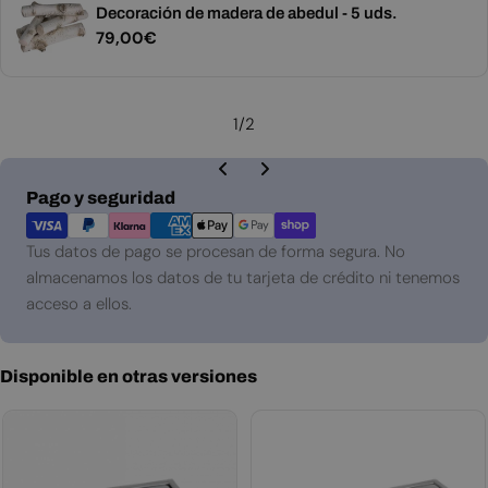
Decoración de madera de abedul - 5 uds.
Precio
79,00€
habitual
1
/
2
Métodos
Pago y seguridad
de
pago
Tus datos de pago se procesan de forma segura. No
almacenamos los datos de tu tarjeta de crédito ni tenemos
acceso a ellos.
Disponible en otras versiones