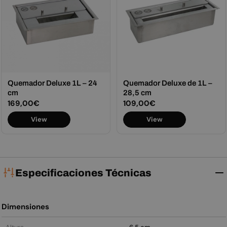
Quemador Deluxe 1L – 24
Quemador Deluxe de 1L –
cm
28,5 cm
Precio
169,00€
Precio
109,00€
habitual
habitual
View
View
Especificaciones Técnicas
Dimensiones