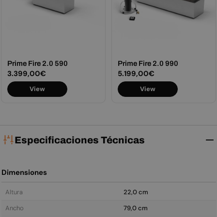
Prime Fire 2.0 590
Prime Fire 2.0 990
Precio
3.399,00€
Precio
5.199,00€
habitual
habitual
View
View
Especificaciones Técnicas
Dimensiones
Altura
22,0 cm
Ancho
79,0 cm