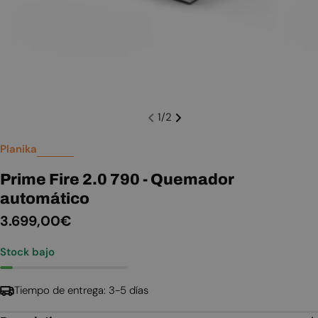
1
/
2
Planika
Prime Fire 2.0 790 - Quemador
automático
Precio
3.699,00€
habitual
Stock bajo
Tiempo de entrega: 3-5 días