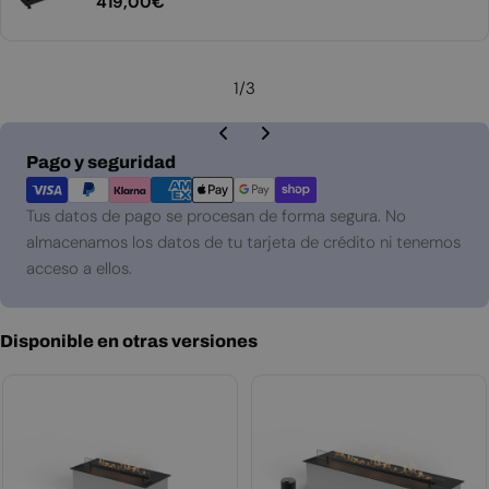
Precio
419,00€
Tamaño 790
habitual
1
/
3
Métodos
Pago y seguridad
de
pago
Tus datos de pago se procesan de forma segura. No
almacenamos los datos de tu tarjeta de crédito ni tenemos
acceso a ellos.
Disponible en otras versiones