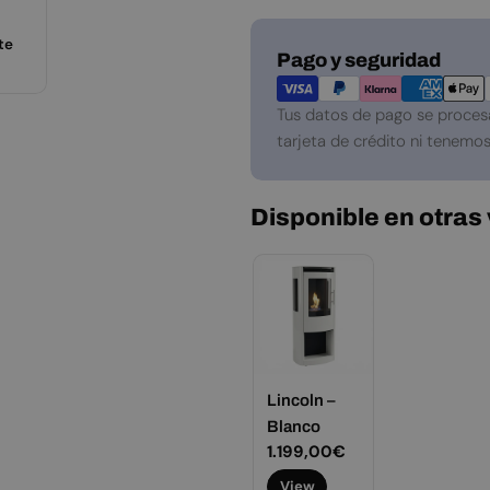
te
Métodos
Pago y seguridad
de
pago
Tus datos de pago se proces
tarjeta de crédito ni tenemos
Disponible en otras
Lincoln –
Blanco
Precio
1.199,00€
habitual
View