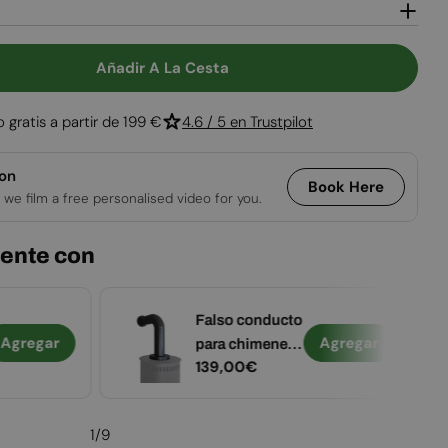
Abrir medios 2 
Añadir A La Cesta
a Lincoln - Estufa De Bioetanol En Negro
tidad Para Lincoln - Estufa De Bioetanol En Negro
o gratis a partir de 199 €
4.6 / 5 en Trustpilot
ion
Book Here
 we film a free personalised video for you.
ente con
Falso conducto
Agregar
Agregar
para chimenea
Precio
139,00€
de bioetanol -
habitual
Pequeño
1
/
9