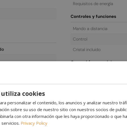
Requisitos de energía
Controles y funciones
Mando a distancia
Control
do
Cristal incluido
General / comercial
Garantía
 utiliza cookies
ara personalizar el contenido, los anuncios y analizar nuestro trá
ión sobre su uso de nuestro sitio con nuestros socios de publicid
inarla con otra información que les haya proporcionado o que ha
 servicios.
Privacy Policy