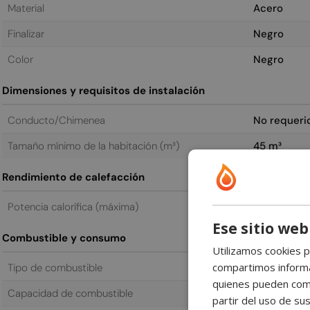
Material
Acero
Finalizar
Negro
Color
Negro
Dimensiones y requisitos de instalación
Conducto/Chimenea
No requeri
Tamaño mínimo de la habitación (m³)
45 m³
Rendimiento de calefacción
Potencia calorífica (máxima)
1,9 kW
Ese sitio web
Combustible y consumo
Utilizamos cookies p
compartimos informac
Tipo de combustible
Bioetanol
quienes pueden comb
Capacidad de combustible
1,0 L
partir del uso de sus