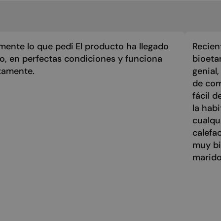
mente lo que pedí El producto ha llegado
Recien
zo, en perfectas condiciones y funciona
bioeta
tamente.
genial
de com
fácil 
la hab
cualqu
calefa
muy bi
marido