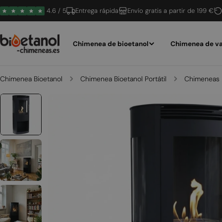
Saltar
4.6 / 5
Entrega rápida
Envío gratis a partir de 199 €
al
contenido
Chimenea de bioetanol
Chimenea de va
Chimenea Bioetanol
Chimenea Bioetanol Portátil
Chimeneas B