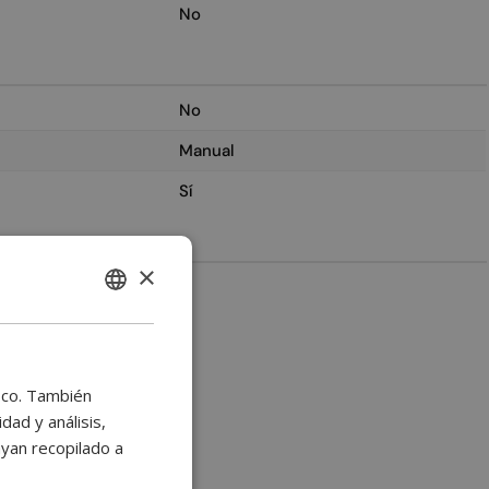
No
No
Manual
Sí
×
2
ENGLISH
BULGARIAN
CROATIAN
fico. También
CATALAN
ad y análisis,
yan recopilado a
CZECH
DANISH