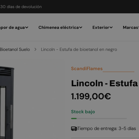
30 días de devolución
por de agua
Chimenea eléctrica
Exterior
Marcas
ioetanol Suelo
Lincoln - Estufa de bioetanol en negro
ScandiFlames
Lincoln - Estufa
Precio
1.199,00€
habitual
Stock bajo
Tiempo de entrega: 3-5 días