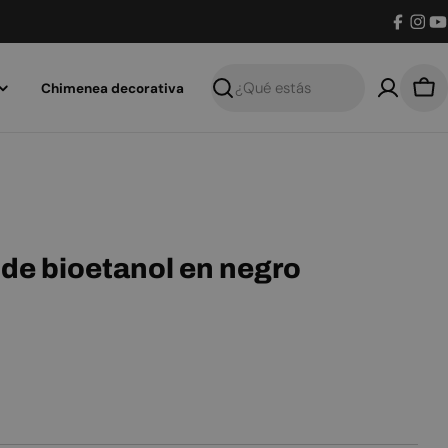
Facebo
Inst
Y
Chimenea decorativa
Buscar
Car
 de bioetanol en negro