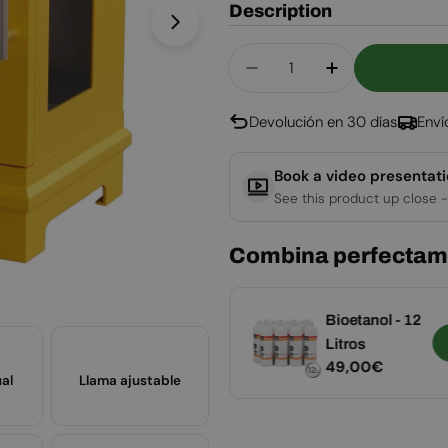
Description
Abrir medios 1 en modal
Cantidad
Disminuir Cantidad Par
Aumentar Can
Devolución en 30 días
Enví
Book a video presentat
See this product up close -
Combina perfectam
Spray
Bioetanol - 12
Agregar
limpiador para
Litros
Precio
19,00€
Precio
49,00€
vidrio
al
Llama ajustable
habitual
habitual