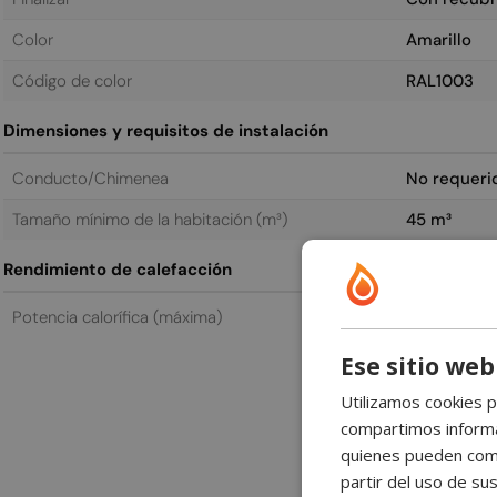
Color
Amarillo
Código de color
RAL1003
Dimensiones y requisitos de instalación
Conducto/Chimenea
No requeri
Tamaño mínimo de la habitación (m³)
45 m³
Rendimiento de calefacción
Potencia calorífica (máxima)
1,6 kW
Ese sitio web
Utilizamos cookies p
compartimos informac
quienes pueden comb
partir del uso de sus