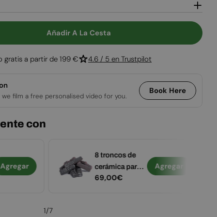
Añadir A La Cesta
a Honolulu - Estufa De Bioetanol Amarilla
tidad Para Honolulu - Estufa De Bioetanol Amarill
o gratis a partir de 199 €
4.6 / 5 en Trustpilot
ion
Book Here
 we film a free personalised video for you.
ente con
8 troncos de
Agregar
Agregar
cerámica para
Precio
69,00€
decorar
habitual
1
/
7