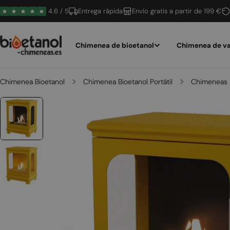
Saltar
4.6 / 5
Entrega rápida
Envío gratis a partir de 199 €
al
contenido
Chimenea de bioetanol
Chimenea de va
Chimenea Bioetanol
Chimenea Bioetanol Portátil
Chimeneas B