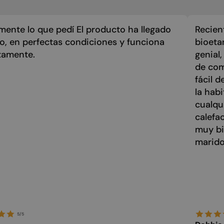
mente lo que pedí El producto ha llegado
Recien
zo, en perfectas condiciones y funciona
bioeta
tamente.
genial
de com
fácil 
la hab
cualqu
calefa
muy bi
marido
5/5