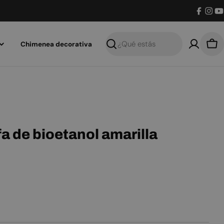
Facebo
Inst
Y
Chimenea decorativa
Buscar
Car
fa de bioetanol amarilla