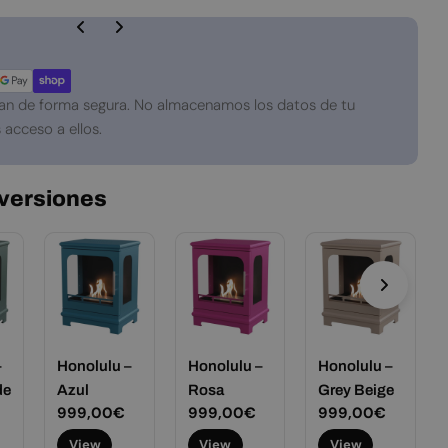
an de forma segura. No almacenamos los datos de tu
 acceso a ellos.
 versiones
–
Honolulu –
Honolulu –
Honolulu –
de
Azul
Rosa
Grey Beige
Precio
999,00€
Precio
999,00€
Precio
999,00€
habitual
habitual
habitual
View
View
View