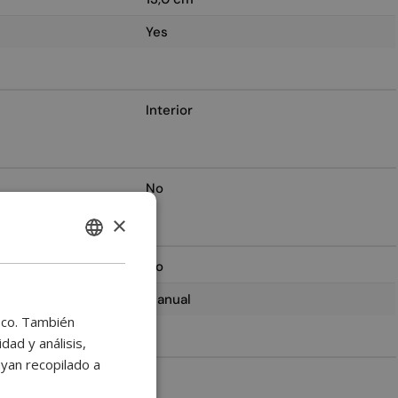
Yes
Interior
No
×
ENGLISH
No
BULGARIAN
Manual
CROATIAN
fico. También
CATALAN
ad y análisis,
yan recopilado a
CZECH
2
DANISH