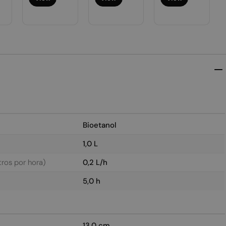
Bioetanol
1,0 L
ros por hora)
0,2 L/h
5,0 h
13,0 cm