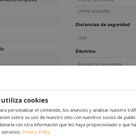
Llama ajustable
Distancias de seguridad
Usar
do
Eléctrico
Requisitos de energía
Controles y funciones
Mando a distancia
 utiliza cookies
Control
ara personalizar el contenido, los anuncios y analizar nuestro trá
General / comercial
ión sobre su uso de nuestro sitio con nuestros socios de publicid
inarla con otra información que les haya proporcionado o que ha
Garantía
 servicios.
Privacy Policy