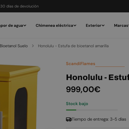
30 días de devolución
por de agua
Chimenea eléctrica
Exterior
Marcas
ioetanol Suelo
Honolulu - Estufa de bioetanol amarilla
ScandiFlames
Honolulu - Estu
Precio
999,00€
habitual
Stock bajo
Tiempo de entrega: 3-5 días