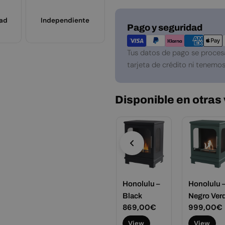
dad
Independiente
Métodos
Pago y seguridad
de
pago
Tus datos de pago se proces
tarjeta de crédito ni tenemos
Disponible en otras
nolulu –
Honolulu –
Honolulu –
Honolulu 
anco
Blanco
Black
Negro Ver
Precio
869,00€
Precio
869,00€
Precio
999,00€
tras
habitual
habitual
habitual
ecio
99,00€
View
View
View