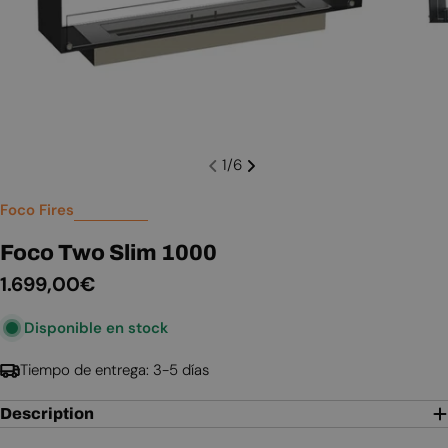
1
/
6
Foco Fires
Foco Two Slim 1000
Precio
1.699,00€
habitual
Disponible en stock
Tiempo de entrega: 3-5 días
Description