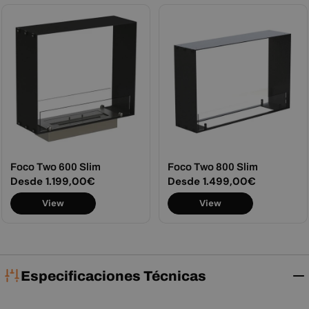
Foco Two 600 Slim
Foco Two 800 Slim
Precio
Desde 1.199,00€
Precio
Desde 1.499,00€
habitual
habitual
View
View
Especificaciones Técnicas