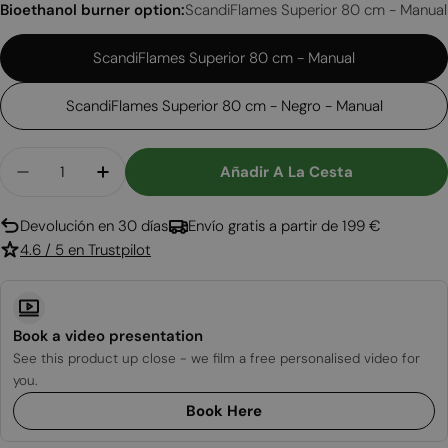
Bioethanol burner option:
ScandiFlames Superior 80 cm - Manual
ScandiFlames Superior 80 cm - Manual
ScandiFlames Superior 80 cm - Negro - Manual
Cantidad
Añadir A La Cesta
Disminuir Cantidad Para Foco Two Slim 1000
Aumentar Cantidad Para Foco Two Sli
Devolución en 30 días
Envío gratis a partir de 199 €
4.6 / 5 en Trustpilot
Book a video presentation
See this product up close - we film a free personalised video for
you.
Book Here