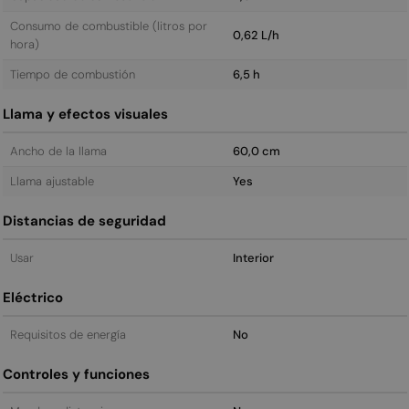
Consumo de combustible (litros por
0,62 L/h
hora)
Tiempo de combustión
6,5 h
Llama y efectos visuales
Ancho de la llama
60,0 cm
Llama ajustable
Yes
Distancias de seguridad
Usar
Interior
Eléctrico
Requisitos de energía
No
Controles y funciones