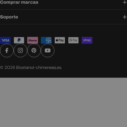
Comprar marcas
Soporte
Métodos
de
pago
Facebook
Instagram
Pinterest
YouTube
© 2026
Bioetanol-chimeneas.es
.