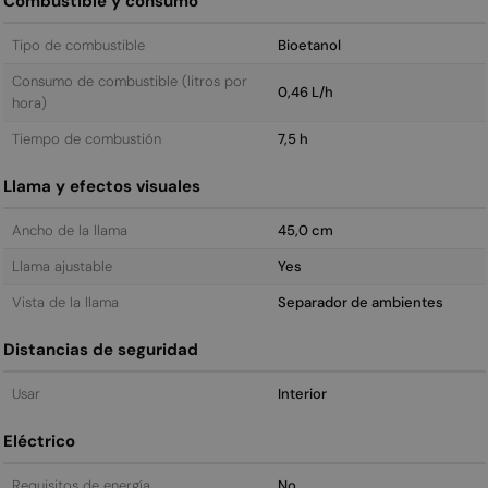
Combustible y consumo
Tipo de combustible
Bioetanol
Consumo de combustible (litros por
0,46 L/h
hora)
Tiempo de combustión
7,5 h
Llama y efectos visuales
Ancho de la llama
45,0 cm
Llama ajustable
Yes
Vista de la llama
Separador de ambientes
Distancias de seguridad
Usar
Interior
Eléctrico
Requisitos de energía
No