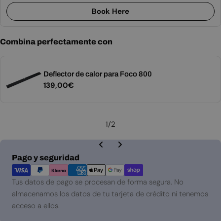
Book Here
Combina perfectamente con
Deflector de calor para Foco 800
Precio
139,00€
habitual
1
/
2
Métodos
Pago y seguridad
de
pago
Tus datos de pago se procesan de forma segura. No
almacenamos los datos de tu tarjeta de crédito ni tenemos
acceso a ellos.