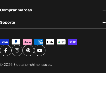
Comprar marcas
Soporte
Métodos
de
pago
Facebook
Instagram
Pinterest
YouTube
© 2026
Bioetanol-chimeneas.es
.