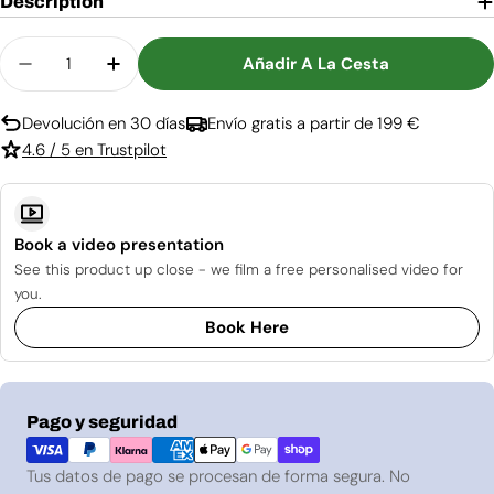
Description
Cantidad
Añadir A La Cesta
Disminuir Cantidad Para Faber Toplys
Aumentar Cantidad Para Faber Toplys
Devolución en 30 días
Envío gratis a partir de 199 €
4.6 / 5 en Trustpilot
Book a video presentation
See this product up close - we film a free personalised video for
you.
Book Here
Métodos
Pago y seguridad
de
pago
Tus datos de pago se procesan de forma segura. No