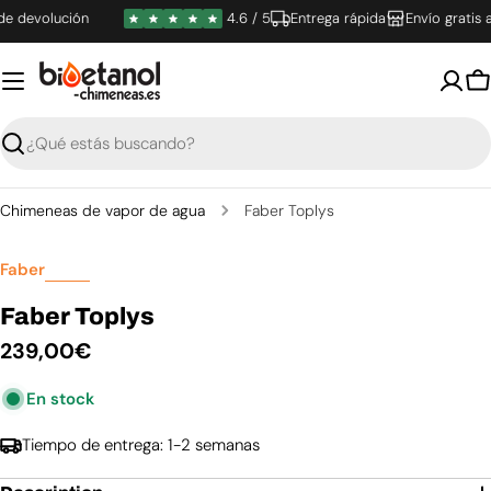
Saltar
 devolución
4.6 / 5
Entrega rápida
Envío gratis a 
al
contenido
C
Buscar
Chimeneas de vapor de agua
Faber Toplys
Faber
Faber Toplys
Precio
239,00€
habitual
En stock
Tiempo de entrega: 1-2 semanas