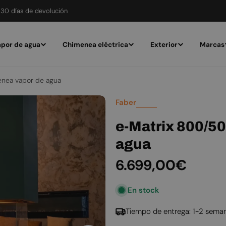
30 días de devolución
por de agua
Chimenea eléctrica
Exterior
Marcas
nea vapor de agua
Faber
e-Matrix 800/50
agua
Precio
6.699,00€
habitual
En stock
Tiempo de entrega: 1-2 sema