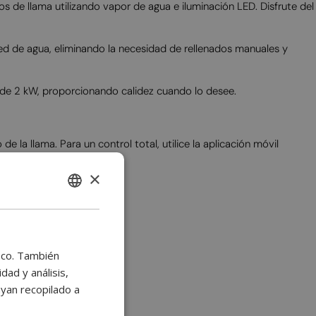
 llama utilizando vapor de agua e iluminación LED. Disfrute del
red de agua, eliminando la necesidad de rellenados manuales y
 de 2 kW, proporcionando calidez cuando lo desee.
a llama. Para un control total, utilice la aplicación móvil
×
ENGLISH
BULGARIAN
CROATIAN
fico. También
CATALAN
ad y análisis,
yan recopilado a
CZECH
DANISH