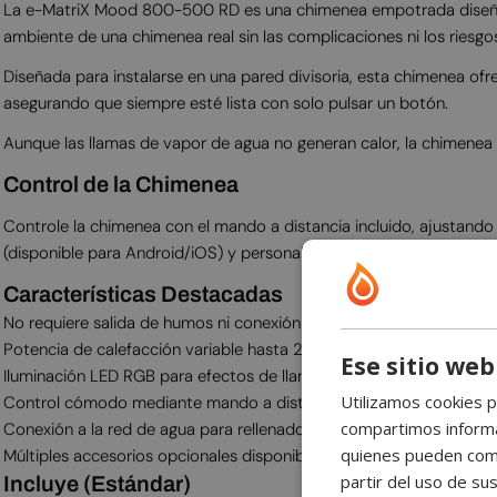
La e-MatriX Mood 800-500 RD es una chimenea empotrada diseñada
ambiente de una chimenea real sin las complicaciones ni los riesgo
Diseñada para instalarse en una pared divisoria, esta chimenea ofr
asegurando que siempre esté lista con solo pulsar un botón.
Aunque las llamas de vapor de agua no generan calor, la chimenea
Control de la Chimenea
Controle la chimenea con el mando a distancia incluido, ajustando 
(disponible para Android/iOS) y personalice los efectos de llama, 
Características Destacadas
No requiere salida de humos ni conexión a chimenea
Potencia de calefacción variable hasta 2 kW
Ese sitio web
Iluminación LED RGB para efectos de llama personalizables
Utilizamos cookies p
Control cómodo mediante mando a distancia y aplicación
compartimos informac
Conexión a la red de agua para rellenado automático
quienes pueden comb
Múltiples accesorios opcionales disponibles*
partir del uso de sus
Incluye (Estándar)