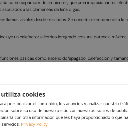
 como separador de ambientes, que crea impresionantes efectos de
s asociados a las chimeneas de leña o gas.
ece llamas visibles desde tres lados. Se conecta directamente a la 
 incluye un calefactor eléctrico integrado con una potencia máxima
funciones básicas como encendido/apagado, calefacción y tamaño de l
color, iluminación ambiental, efectos de sonido y mucho más.
 utiliza cookies
ara personalizar el contenido, los anuncios y analizar nuestro trá
ión sobre su uso de nuestro sitio con nuestros socios de publicid
inarla con otra información que les haya proporcionado o que ha
 servicios.
Privacy Policy