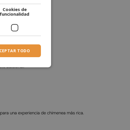
Cookies de
DUTCH
funcionalidad
ESTONIAN
FINNISH
FRENCH
GERMAN
CEPTAR TODO
GREEK
te adicional.
HUNGARIAN
IRISH
ICELANDIC
ITALIAN
LATVIAN
z para una experiencia de chimenea más rica.
LITHUANIAN
MALTESE