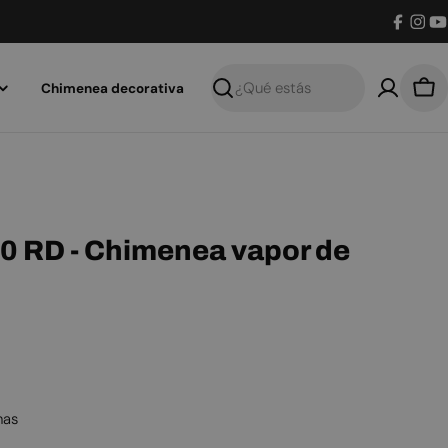
Facebo
Inst
Y
Chimenea decorativa
Buscar
Car
0 RD - Chimenea vapor de
nas