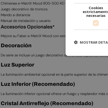
Chimenea e-MatriX Mood 800-500 RD
Cookies
Juego decorativo de troncos
estrictament
Mando a distancia
necesarias
Manual de instalación y usuario
Accesorios Opcionales*
Mejore su Faber e-MatriX Mood con estos accesorios opcionales:
MOSTRAR DETA
Decoración
De serie se incluye un juego decorativo de troncos. Opcionalmente, 
Luz Superior
La iluminación ambiental opcional en la parte superior de la chimen
Luz Inferior (Recomendado)
La iluminación inferior opcional ofrece un fuego y resplandor más c
Cristal Antirreflejo (Recomendado)