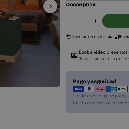
Description
Abrir medios 1 en modal
Cantidad
Disminuir Cantidad P
Aumentar Can
Devolución en 30 días
Enví
Book a video presentat
See this product up close -
Métodos
Pago y seguridad
de
pago
Tus datos de pago se proces
tarjeta de crédito ni tenemos