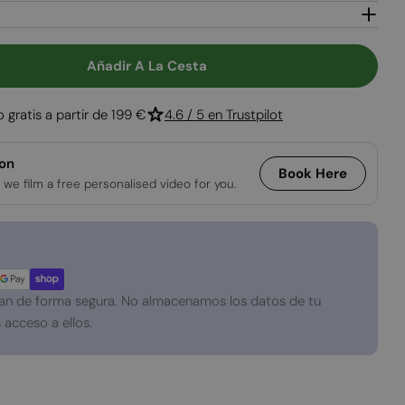
Abrir medios 2 
Añadir A La Cesta
ara E-Matrix 800/500 RD - Chimenea Vapor De Agu
tidad Para E-Matrix 800/500 RD - Chimenea Vap
o gratis a partir de 199 €
4.6 / 5 en Trustpilot
ion
Book Here
 we film a free personalised video for you.
an de forma segura. No almacenamos los datos de tu
 acceso a ellos.