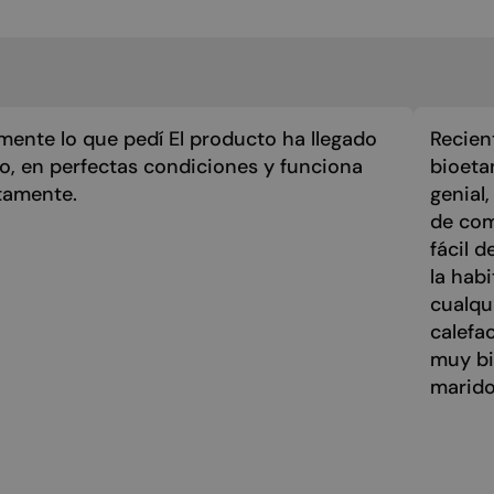
mente lo que pedí El producto ha llegado
Recien
zo, en perfectas condiciones y funciona
bioeta
tamente.
genial
de com
fácil 
la hab
cualqu
calefa
muy bi
marido