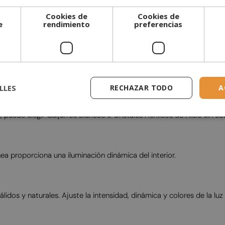
Cookies de
Cookies de
e
rendimiento
preferencias
LLES
RECHAZAR TODO
A
puede elegir Guijarros Blancos o Cristales Acrílicos de Hielo sin cos
ea proporciona una iluminación dinámica del interior.
álidos y naturales. Ajuste la intensidad, dinámica y colores de la lu