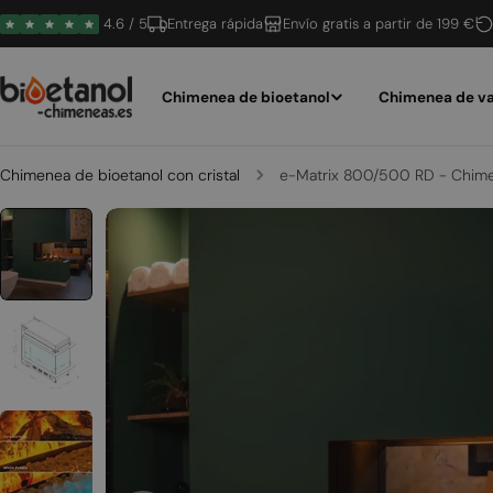
Saltar
4.6 / 5
Entrega rápida
Envío gratis a partir de 199 €
al
contenido
Chimenea de bioetanol
Chimenea de va
Chimenea de bioetanol con cristal
e-Matrix 800/500 RD - Chime