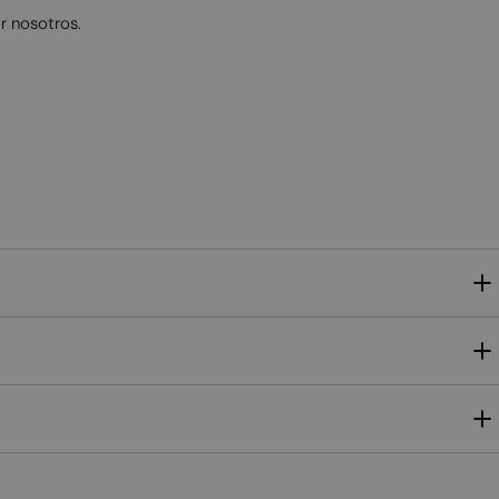
or nosotros.
NORWEGIAN
POLISH
PORTUGUESE
ROMANIAN
RUSSIAN
SERBIAN
SLOVAK
SLOVENIAN
SPANISH
SWEDISH
TURKISH
UKRAINIAN