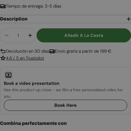
Tiempo de entrega: 3-5 días
Description
Cantidad
Añadir A La Cesta
Disminuir Cantidad Para Delaware Negro - Chim
Aumentar Cantidad Para Delaware Negr
Devolución en 30 días
Envío gratis a partir de 199 €
4.6 / 5 en Trustpilot
Book a video presentation
See this product up close - we film a free personalised video for
you.
Book Here
Combina perfectamente con