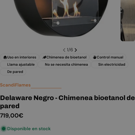
1
/
6
Uso en interiores
Chimenea de bioetanol
Control manual
Llama ajustable
No se necesita chimenea
Sin electricidad
De pared
ScandiFlames
Delaware Negro - Chimenea bioetanol de
pared
Precio
719,00€
habitual
Disponible en stock