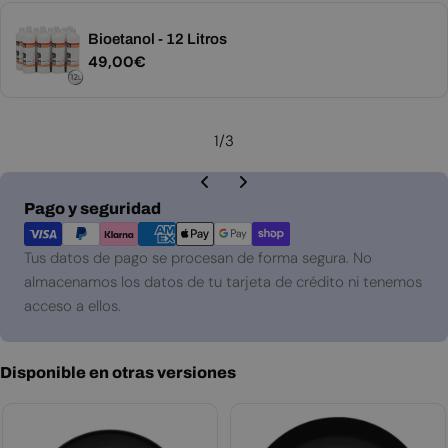
Bioetanol - 12 Litros
Precio
49,00€
habitual
1
/
3
Métodos
Pago y seguridad
de
pago
Tus datos de pago se procesan de forma segura. No
almacenamos los datos de tu tarjeta de crédito ni tenemos
acceso a ellos.
Disponible en otras versiones