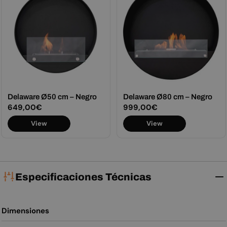
Delaware Ø50 cm – Negro
Delaware Ø80 cm – Negro
Precio
649,00€
Precio
999,00€
habitual
habitual
View
View
Especificaciones Técnicas
Dimensiones