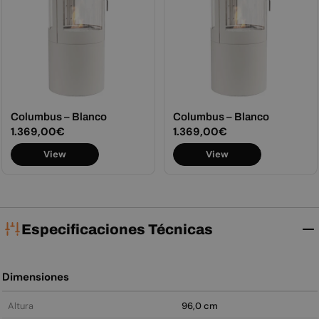
Columbus – Blanco
Columbus – Blanco
Precio
1.369,00€
Precio
1.369,00€
habitual
habitual
View
View
Especificaciones Técnicas
Dimensiones
Altura
96,0 cm