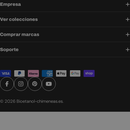
Empresa
Ver colecciones
Comprar marcas
Soporte
Métodos
de
pago
Facebook
Instagram
Pinterest
YouTube
© 2026
Bioetanol-chimeneas.es
.