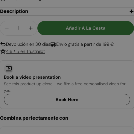
Description
Cantidad
Añadir A La Cesta
Disminuir Cantidad Para Columbus - Estufa Bioet
Aumentar Cantidad Para Columbus - Est
Devolución en 30 días
Envío gratis a partir de 199 €
4.6 / 5 en Trustpilot
Book a video presentation
See this product up close - we film a free personalised video for
you.
Book Here
Combina perfectamente con