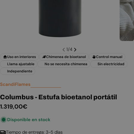
1
/
4
Uso en interiores
Chimenea de bioetanol
Control manual
Llama ajustable
No se necesita chimenea
Sin electricidad
Independiente
ScandiFlames
Columbus - Estufa bioetanol portátil
Precio
1.319,00€
habitual
Disponible en stock
Tiempo de entrega: 3-5 días