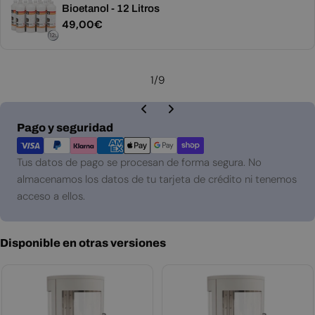
Bioetanol - 12 Litros
Precio
49,00€
habitual
1
/
9
Métodos
Pago y seguridad
de
pago
Tus datos de pago se procesan de forma segura. No
almacenamos los datos de tu tarjeta de crédito ni tenemos
acceso a ellos.
Disponible en otras versiones