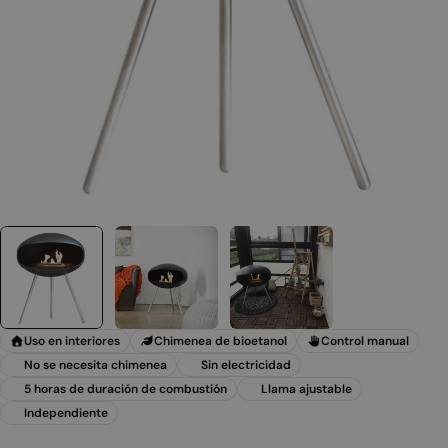
Abrir medios 0 en modal
Uso en interiores
Chimenea de bioetanol
Control manual
No se necesita chimenea
Sin electricidad
5 horas de duración de combustión
Llama ajustable
Independiente