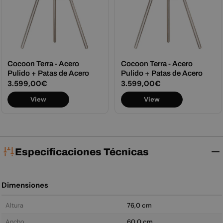
Cocoon Terra - Acero
Cocoon Terra - Acero
Pulido + Patas de Acero
Pulido + Patas de Acero
Precio
3.599,00€
Precio
3.599,00€
habitual
habitual
View
View
Especificaciones Técnicas
Dimensiones
Altura
76,0 cm
Ancho
60,0 cm