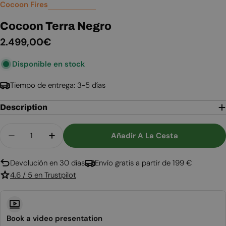
Cocoon Fires
Cocoon Terra Negro
Precio
2.499,00€
habitual
Disponible en stock
Tiempo de entrega: 3-5 días
Description
Cantidad
Añadir A La Cesta
Disminuir Cantidad Para Cocoon Terra Negro
Aumentar Cantidad Para Cocoon Terra
Devolución en 30 días
Envío gratis a partir de 199 €
4.6 / 5 en Trustpilot
Book a video presentation