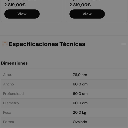
Precio
2.819,00€
Precio
2.819,00€
habitual
habitual
View
View
Especificaciones Técnicas
Dimensiones
Altura
76,0 cm
Ancho
60,0 cm
Profundidad
60,0 cm
Diámetro
60,0 cm
Peso
20,0 kg
Forma
Ovalado