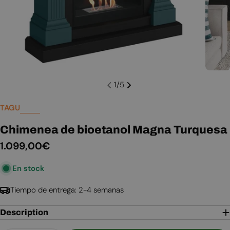
1
/
5
TAGU
Chimenea de bioetanol Magna Turquesa
Precio
1.099,00€
habitual
En stock
Tiempo de entrega: 2-4 semanas
Description