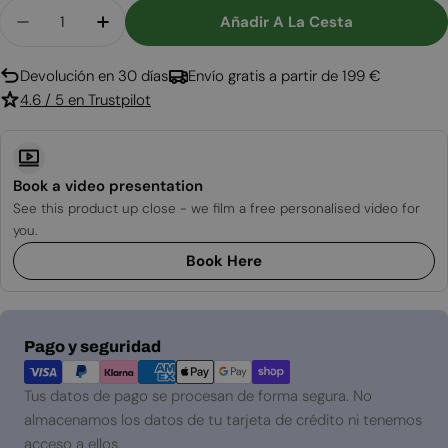
Cantidad
Añadir A La Cesta
Disminuir Cantidad Para Chimenea De Bioetano
Aumentar Cantidad Para Chimenea De 
Devolución en 30 días
Envío gratis a partir de 199 €
4.6 / 5 en Trustpilot
Book a video presentation
See this product up close - we film a free personalised video for
you.
Book Here
Métodos
Pago y seguridad
de
pago
Tus datos de pago se procesan de forma segura. No
almacenamos los datos de tu tarjeta de crédito ni tenemos
acceso a ellos.