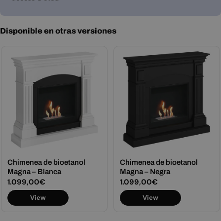
Disponible en otras versiones
Chimenea de bioetanol
Chimenea de bioetanol
Magna – Blanca
Magna – Negra
Precio
1.099,00€
Precio
1.099,00€
habitual
habitual
View
View