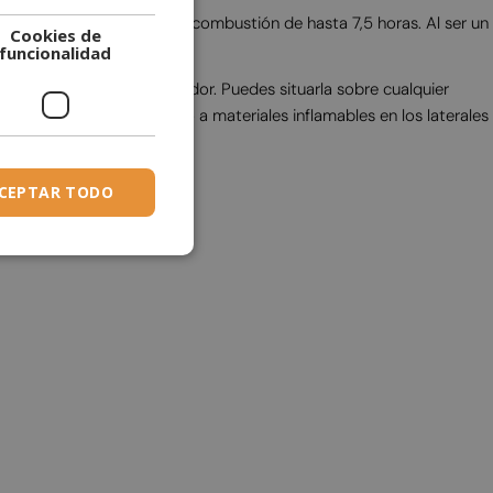
eno, ofrece un tiempo de combustión de hasta 7,5 horas. Al ser un
Cookies de
DUTCH
funcionalidad
ESTONIAN
 vidrio e insertar el quemador. Puedes situarla sobre cualquier
FINNISH
adamente 1 metro respecto a materiales inflamables en los laterales
FRENCH
GERMAN
CEPTAR TODO
GREEK
HUNGARIAN
IRISH
ICELANDIC
ITALIAN
LATVIAN
LITHUANIAN
MALTESE