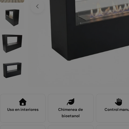
Abrir medios 0 en modal
Uso en interiores
Chimenea de
Control manu
bioetanol