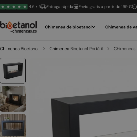
Saltar
4.6 / 5
Entrega rápida
Envío gratis a partir de 199 €
al
contenido
Chimenea de bioetanol
Chimenea de va
Chimenea Bioetanol
Chimenea Bioetanol Portátil
Chimeneas B