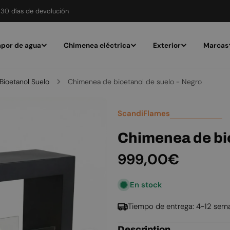
30 días de devolución
por de agua
Chimenea eléctrica
Exterior
Marcas
ioetanol Suelo
Chimenea de bioetanol de suelo - Negro
ScandiFlames
Chimenea de bio
Precio
999,00€
habitual
En stock
Tiempo de entrega: 4-12 sem
Description