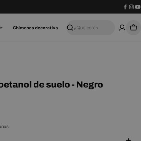
Facebo
Inst
Y
Chimenea decorativa
Buscar
Car
etanol de suelo - Negro
anas