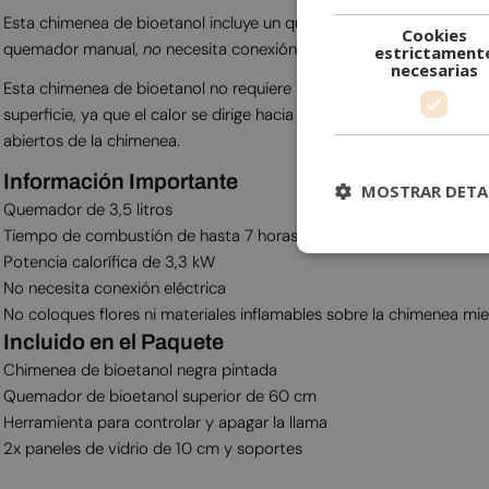
Esta chimenea de bioetanol incluye un quemador manual de bioetan
Cookies
quemador manual,
no
necesita conexión eléctrica. Este quemador 
estrictament
necesarias
Esta chimenea de bioetanol no requiere instalación. Una vez recibida
superficie, ya que el calor se dirige hacia arriba y no afecta al 
abiertos de la chimenea.
Información Importante
MOSTRAR DETA
Quemador de 3,5 litros
Tiempo de combustión de hasta 7 horas
Potencia calorífica de 3,3 kW
No necesita conexión eléctrica
No coloques flores ni materiales inflamables sobre la chimenea mie
Incluido en el Paquete
Chimenea de bioetanol negra pintada
Quemador de bioetanol superior de 60 cm
Herramienta para controlar y apagar la llama
2x paneles de vidrio de 10 cm y soportes