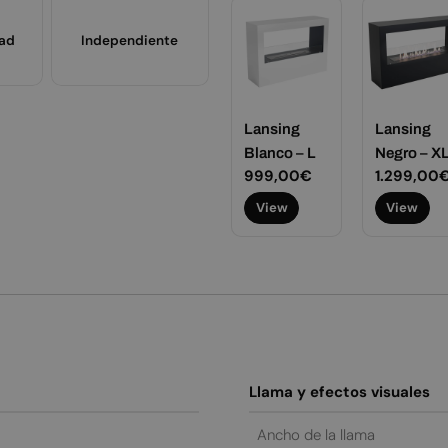
dad
Independiente
Lansing
Lansing
Blanco – L
Negro – X
Precio
999,00€
Precio
1.299,00
habitual
habitual
View
View
Llama y efectos visuales
Ancho de la llama