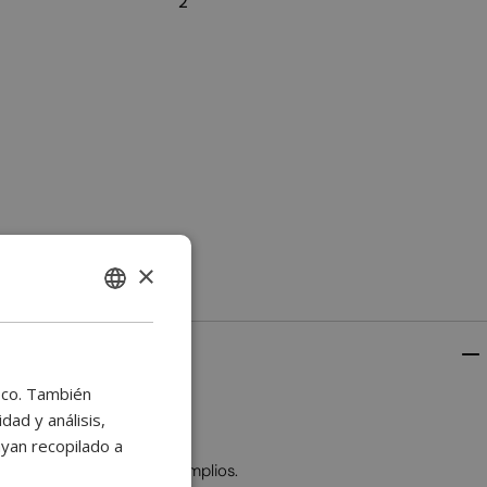
2
×
ENGLISH
BULGARIAN
CROATIAN
fico. También
CATALAN
ad y análisis,
yan recopilado a
CZECH
 ambientes en espacios amplios.
DANISH