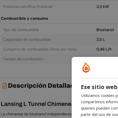
Potencia calorífica (máxima)
3,3 kW
Combustible y consumo
Tipo de combustible
Bioetanol
Capacidad de combustible
3,5 L
Consumo de combustible (litros por hora)
0,46 L/h
Tiempo de combustión
7,5 h
Descripción Detallada
Ese sitio web
Utilizamos cookies p
compartimos informac
Lansing L Tunnel Chimenea de Bioetanol Ind
quienes pueden comb
La chimenea de bioetanol independiente Lansing L tunnel es un 
partir del uso de sus