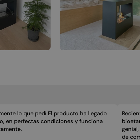
mente lo que pedí El producto ha llegado
Recien
zo, en perfectas condiciones y funciona
bioeta
tamente.
genial
de com