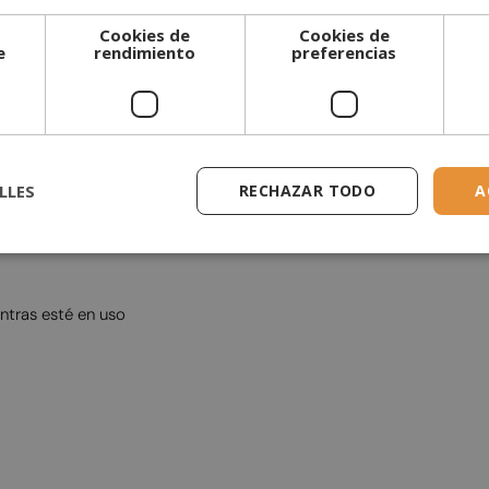
ol con una capacidad de 3,5 litros. Cuando está completamente ll
Cookies de
Cookies de
de 60 cm proporciona una potencia calorífica de 3,26 kW.
e
rendimiento
preferencias
, solo tienes que colocarla en el lugar deseado, fijar los paneles de
suelo. Sin embargo, recomendamos mantener una distancia de aproxim
LLES
RECHAZAR TODO
A
ntras esté en uso