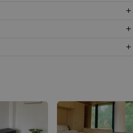
NORWEGIAN
POLISH
PORTUGUESE
ROMANIAN
RUSSIAN
SERBIAN
SLOVAK
SLOVENIAN
SPANISH
SWEDISH
TURKISH
UKRAINIAN