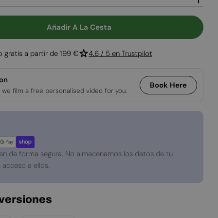
Abrir medios 2 
Añadir A La Cesta
ra Chimenea De Bioetanol De Suelo - Negro
tidad Para Chimenea De Bioetanol De Suelo - Neg
o gratis a partir de 199 €
4.6 / 5 en Trustpilot
ion
Book Here
 we film a free personalised video for you.
an de forma segura. No almacenamos los datos de tu
 acceso a ellos.
 versiones