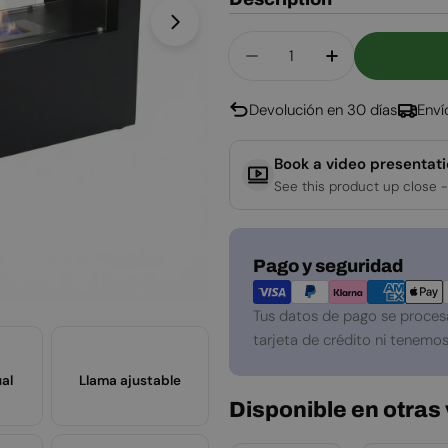
Abrir medios 1 en modal
Cantidad
Disminuir Cantidad Pa
Aumentar Can
Devolución en 30 días
Enví
Book a video presentat
See this product up close -
Métodos
Pago y seguridad
de
pago
Tus datos de pago se proces
tarjeta de crédito ni tenemos
al
Llama ajustable
Disponible en otras