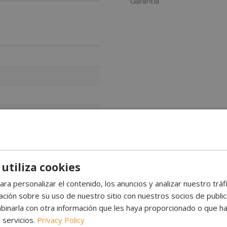
Garantía
 utiliza cookies
ara personalizar el contenido, los anuncios y analizar nuestro trá
ión sobre su uso de nuestro sitio con nuestros socios de publicid
ependiente - Negra
inarla con otra información que les haya proporcionado o que ha
modelo de dos caras que funciona perfectamente como separador de
 servicios.
Privacy Policy