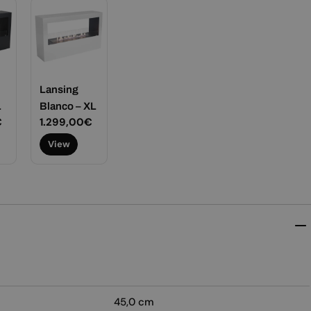
Lansing
L
Blanco – XL
€
Precio
1.299,00€
habitual
View
45,0 cm