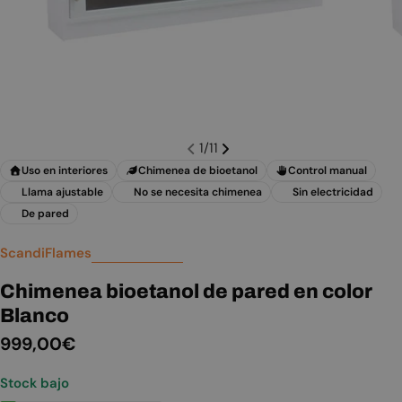
1
/
11
Uso en interiores
Chimenea de bioetanol
Control manual
Llama ajustable
No se necesita chimenea
Sin electricidad
De pared
ScandiFlames
Chimenea bioetanol de pared en color
Blanco
Precio
999,00€
habitual
Stock bajo