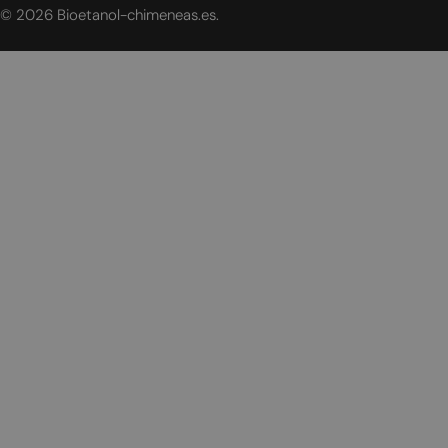
© 2026
Bioetanol-chimeneas.es
.