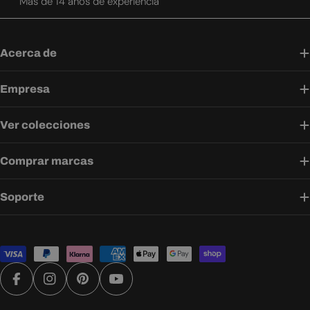
Más de 14 años de experiencia
Acerca de
Empresa
Ver colecciones
Comprar marcas
Soporte
Métodos
de
pago
Facebook
Instagram
Pinterest
YouTube