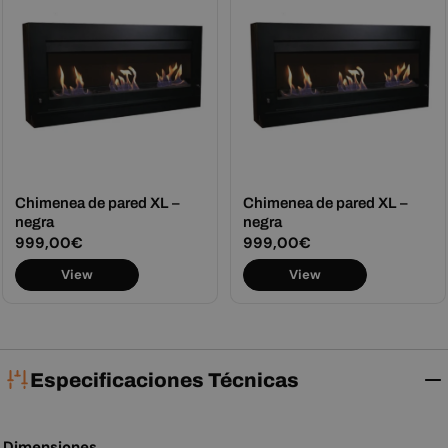
Chimenea de pared XL –
Chimenea de pared XL –
negra
negra
Precio
999,00€
Precio
999,00€
habitual
habitual
View
View
Especificaciones Técnicas
Dimensiones