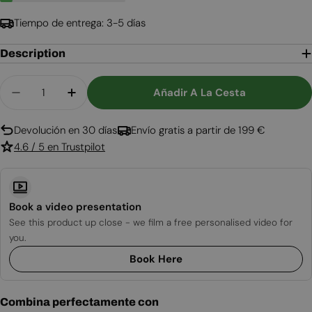
Tiempo de entrega: 3-5 días
Description
Cantidad
Añadir A La Cesta
Disminuir Cantidad Para Chimenea Bioetanol De 
Aumentar Cantidad Para Chimenea Bioe
Devolución en 30 días
Envío gratis a partir de 199 €
4.6 / 5 en Trustpilot
Book a video presentation
See this product up close - we film a free personalised video for
you.
Book Here
Combina perfectamente con