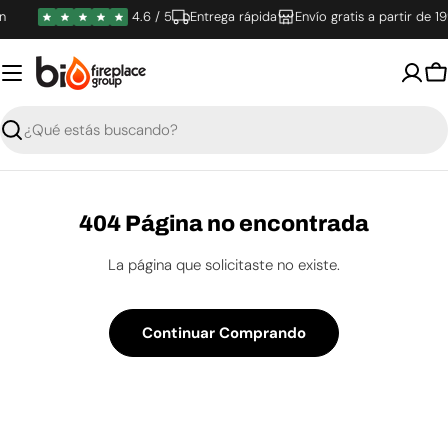
Saltar
4.6 / 5
Entrega rápida
Envío gratis a partir de 19
al
contenido
C
Buscar
404 Página no encontrada
La página que solicitaste no existe.
Continuar Comprando