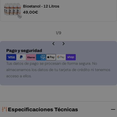
Bioetanol - 12 Litros
Precio
49,00€
habitual
1
/
9
Métodos
Pago y seguridad
de
pago
Tus datos de pago se procesan de forma segura. No
almacenamos los datos de tu tarjeta de crédito ni tenemos
acceso a ellos.
Especificaciones Técnicas