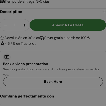
Tiempo de entrega: 3-5 días
Description
Cantidad
Añadir A La Cesta
Disminuir Cantidad Para Boston - Hogar De Bioe
Aumentar Cantidad Para Boston - Hoga
Devolución en 30 días
Envío gratis a partir de 199 €
4.6 / 5 en Trustpilot
Book a video presentation
See this product up close - we film a free personalised video for
you.
Book Here
Combina perfectamente con