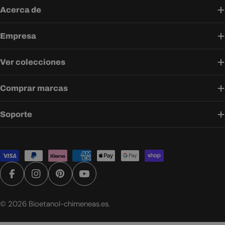
Acerca de
Empresa
Ver colecciones
Comprar marcas
Soporte
Métodos
de
pago
Facebook
Instagram
Pinterest
YouTube
© 2026
Bioetanol-chimeneas.es
.