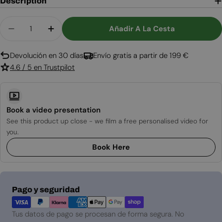
Description
Cantidad
Añadir A La Cesta
Disminuir Cantidad Para 500 Mm Negro Aeris Ex
Aumentar Cantidad Para 500 Mm Negro
Devolución en 30 días
Envío gratis a partir de 199 €
4.6 / 5 en Trustpilot
Book a video presentation
See this product up close - we film a free personalised video for
you.
Book Here
Métodos
Pago y seguridad
de
pago
Tus datos de pago se procesan de forma segura. No