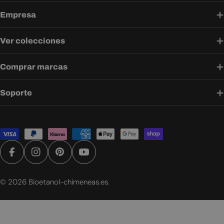
Empresa
Ver colecciones
Comprar marcas
Soporte
Métodos
de
pago
Facebook
Instagram
Pinterest
YouTube
© 2026
Bioetanol-chimeneas.es
.