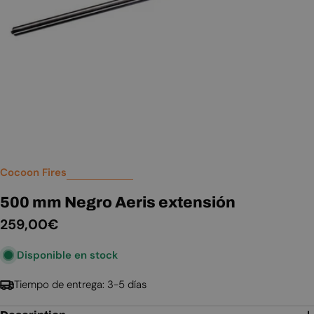
Abrir medios 0 en modal
Cocoon Fires
500 mm Negro Aeris extensión
Precio
259,00€
habitual
Disponible en stock
Tiempo de entrega: 3-5 días