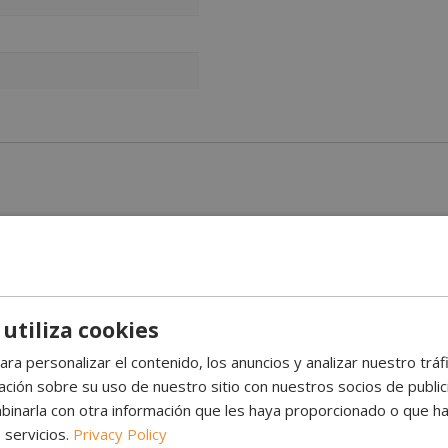
ames
oderno y funcionalidad en un formato portátil y práctico. Ideal pa
 utiliza cookies
a perfectamente a cualquier entorno, desde salones hasta oficinas
ara personalizar el contenido, los anuncios y analizar nuestro trá
ión sobre su uso de nuestro sitio con nuestros socios de publicid
m de ancho, perfecta para mesas o superficies pequeñas.
inarla con otra información que les haya proporcionado o que ha
 4 horas de combustión continua.
 servicios.
Privacy Policy