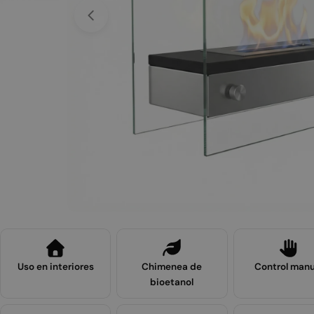
Abrir medios 0 en modal
Uso en interiores
Chimenea de
Control manu
bioetanol