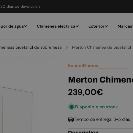
30 días de devolución
por de agua
Chimenea eléctrica
Exterior
Marcas
meneas bioetanol de sobremesa
Merton Chimenea de bioetanol
ScandiFlames
Merton Chimene
Precio
239,00€
habitual
Disponible en stock
Tiempo de entrega: 3-5 días
Description