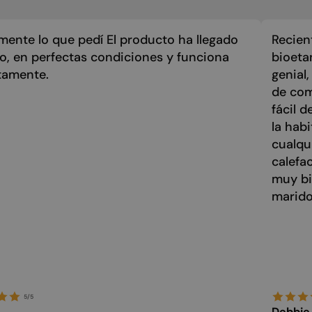
mente lo que pedí El producto ha llegado
Recien
zo, en perfectas condiciones y funciona
bioeta
tamente.
genial
de com
fácil 
la hab
cualqu
calefa
muy bi
marido
5/5
Debbie