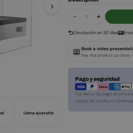
Abrir medios 1 en modal
Cantidad
Disminuir Cantidad P
Aumentar Can
Devolución en 30 días
Enví
Book a video presentat
See this product up close -
Métodos
Pago y seguridad
de
pago
Tus datos de pago se proces
tarjeta de crédito ni tenemos
al
Llama ajustable