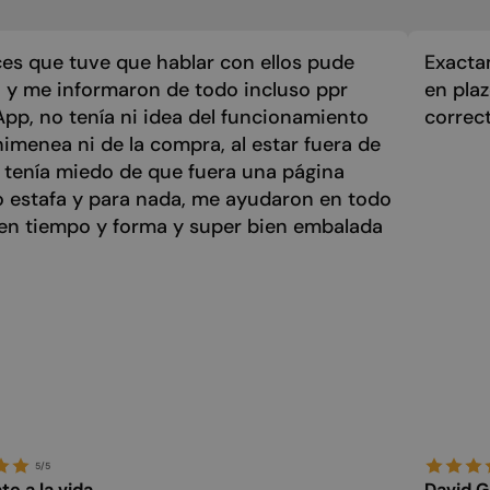
es que tuve que hablar con ellos pude
Exacta
 y me informaron de todo incluso ppr
en pla
p, no tenía ni idea del funcionamiento
correc
himenea ni de la compra, al estar fuera de
 tenía miedo de que fuera una página
o estafa y para nada, me ayudaron en todo
 en tiempo y forma y super bien embalada
5/5
e a la vida
David G