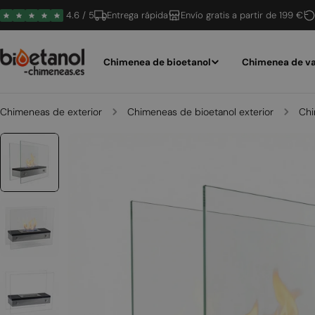
Saltar
4.6 / 5
Entrega rápida
Envío gratis a partir de 199 €
al
contenido
Chimenea de bioetanol
Chimenea de va
Chimeneas de exterior
Chimeneas de bioetanol exterior
Chi