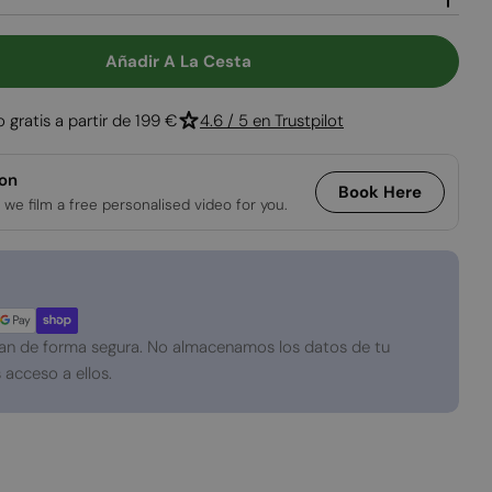
Abrir medios 2 
Añadir A La Cesta
ara Merton Chimenea De Bioetanol
tidad Para Merton Chimenea De Bioetanol
o gratis a partir de 199 €
4.6 / 5 en Trustpilot
ion
Book Here
 we film a free personalised video for you.
an de forma segura. No almacenamos los datos de tu
 acceso a ellos.