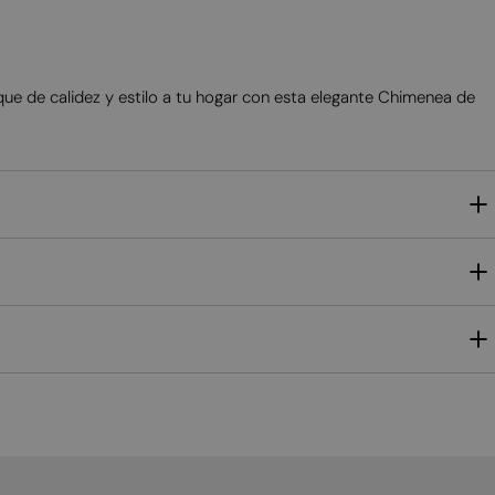
NORWEGIAN
POLISH
ue de calidez y estilo a tu hogar con esta elegante Chimenea de
PORTUGUESE
ROMANIAN
RUSSIAN
SERBIAN
SLOVAK
SLOVENIAN
SPANISH
SWEDISH
TURKISH
UKRAINIAN