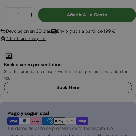
Cantidad
Añadir A La Cesta
Disminuir Cantidad Para Carrito Con Ruedas Par
Aumentar Cantidad Para Carrito Con R
Devolución en 30 días
Envío gratis a partir de 199 €
4.6 / 5 en Trustpilot
Book a video presentation
See this product up close - we film a free personalised video for
you.
Book Here
Métodos
Pago y seguridad
de
pago
Tus datos de pago se procesan de forma segura. No
almacenamos los datos de tu tarjeta de crédito ni tenemos