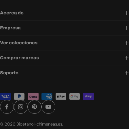
Acerca de
Empresa
Ver colecciones
Comprar marcas
Soporte
Métodos
de
pago
Facebook
Instagram
Pinterest
YouTube
© 2026
Bioetanol-chimeneas.es
.