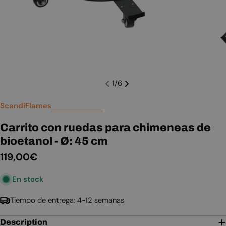
1
/
6
ScandiFlames
Carrito con ruedas para chimeneas de
bioetanol - Ø: 45 cm
Precio
119,00€
habitual
En stock
Tiempo de entrega: 4-12 semanas
Description